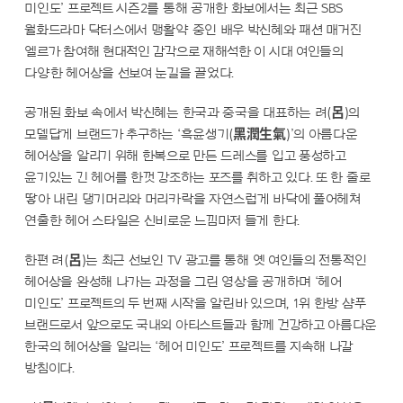
미인도’ 프로젝트 시즌2를 통해 공개한 화보에서는 최근 SBS
월화드라마 닥터스에서 맹활약 중인 배우 박신혜와 패션 매거진
엘르가 참여해 현대적인 감각으로 재해석한 이 시대 여인들의
다양한 헤어상을 선보여 눈길을 끌었다.
공개된 화보 속에서 박신혜는 한국과 중국을 대표하는 려(呂)의
모델답게 브랜드가 추구하는 ‘흑윤생기(黑潤生氣)’의 아름다운
헤어상을 알리기 위해 한복으로 만든 드레스를 입고 풍성하고
윤기있는 긴 헤어를 한껏 강조하는 포즈를 취하고 있다. 또 한 줄로
땋아 내린 댕기머리와 머리카락을 자연스럽게 바닥에 풀어헤쳐
연출한 헤어 스타일은 신비로운 느낌마저 들게 한다.
한편 려(呂)는 최근 선보인 TV 광고를 통해 옛 여인들의 전통적인
헤어상을 완성해 나가는 과정을 그린 영상을 공개하며 ‘헤어
미인도’ 프로젝트의 두 번째 시작을 알린바 있으며, 1위 한방 샴푸
브랜드로서 앞으로도 국내외 아티스트들과 함께 건강하고 아름다운
한국의 헤어상을 알리는 ‘헤어 미인도’ 프로젝트를 지속해 나갈
방침이다.