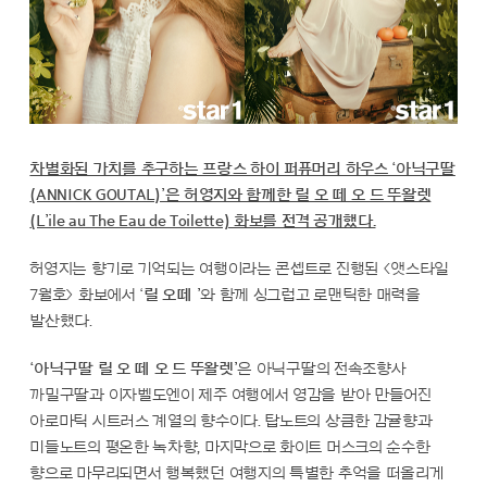
차별화된 가치를 추구하는 프랑스 하이 퍼퓨머리 하우스 ‘아닉구딸
(ANNICK GOUTAL)’은 허영지와 함께한 릴 오 떼 오 드 뚜왈렛
(L’ile au The Eau de Toilette) 화보를 전격 공개했다.
허영지는 향기로 기억되는 여행이라는 콘셉트로 진행된 <앳스타일
7월호> 화보에서 ‘
릴 오떼 ’
와 함께 싱그럽고 로맨틱한 매력을
발산했다.
‘아닉구딸 릴 오 떼 오 드 뚜왈렛’
은 아닉구딸의 전속조향사
까밀구딸과 이자벨도엔이 제주 여행에서 영감을 받아 만들어진
아로마틱 시트러스 계열의 향수이다. 탑노트의 상큼한 감귤향과
미들노트의 평온한 녹차향, 마지막으로 화이트 머스크의 순수한
향으로 마무리되면서 행복했던 여행지의 특별한 추억을 떠올리게