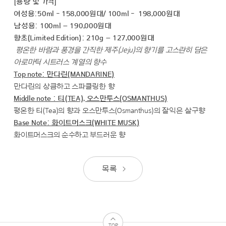
[용량 및 가격]
여성용:50ml - 158,000원대/ 100ml - 198,000원대
남성용: 100ml – 190,000원대
향초(Limited Edition): 210g – 127,000원대
평온한 바람과 풍경을 간직한 제주(Jeju)의 향기를 고스란히 담은
아로마틱 시트러스 계열의 향수
Top note: 만다린(MANDARINE)
만다린의 상큼하고 스파클링한 향
Middle note : 티(TEA), 오스만투스(OSMANTHUS)
평온한 티(Tea)의 향과 오스만투스(Osmanthus)의 잘익은 살구향
Base Note: 화이트머스크(WHITE MUSK)
화이트머스크의 순수하고 부드러운 향
목록
TOP