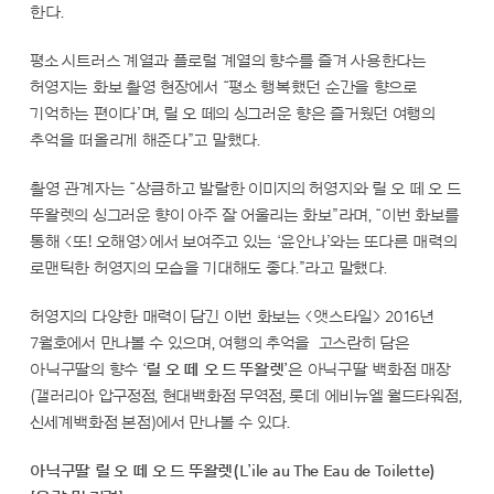
한다.
평소 시트러스 계열과 플로럴 계열의 향수를 즐겨 사용한다는
허영지는 화보 촬영 현장에서 “평소 행복했던 순간을 향으로
기억하는 편이다’며, 릴 오 떼의 싱그러운 향은 즐거웠던 여행의
추억을 떠올리게 해준다”고 말했다.
촬영 관계자는 “상큼하고 발랄한 이미지의 허영지와 릴 오 떼 오 드
뚜왈렛의 싱그러운 향이 아주 잘 어울리는 화보”라며, “이번 화보를
통해 <또! 오해영>에서 보여주고 있는 ‘윤안나’와는 또다른 매력의
로맨틱한 허영지의 모습을 기대해도 좋다.”라고 말했다.
허영지의 다양한 매력이 담긴 이번 화보는 <앳스타일> 2016년
7월호에서 만나볼 수 있으며, 여행의 추억을 고스란히 담은
아닉구딸의 향수 ‘
릴 오 떼 오 드 뚜왈렛’
은 아닉구딸 백화점 매장
(갤러리아 압구정점, 현대백화점 무역점, 롯데 에비뉴엘 월드타워점,
신세계백화점 본점)에서 만나볼 수 있다.
아닉구딸 릴 오 떼 오 드 뚜왈렛(L’ile au The Eau de Toilette)