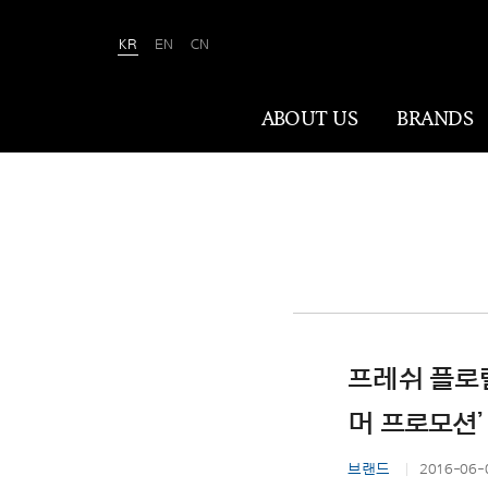
KR
EN
CN
Amorepacific
ABOUT US
BRANDS
ABOUT US
아모레퍼시픽은 ‘사람을 아름답게, 세상을
아름답게(We Make A MORE Beautiful
World)’ 합니다. 80여 년간 아름다움과
건강을 이끌어온 소명을 바탕으로, 이제는
프레쉬 플로럴
나이·성별·문화에 상관없이 전 세계 모든
이가 자신만의 아름다움을 실현할 수
머 프로모션’
있도록 ‘New Beauty’라는 아름다움의
미래를 만들어갑니다.
브랜드
2016-06-