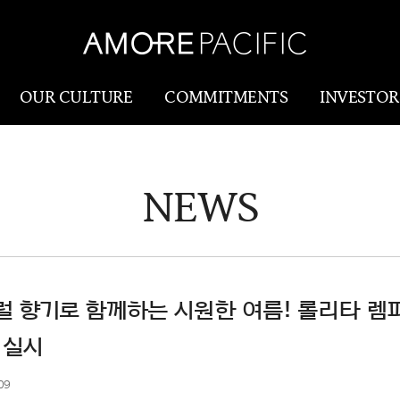
OUR CULTURE
COMMITMENTS
INVESTOR
NEWS
Amorepacific
Research & Innovatio
Our Story
연구개발
Our History
생산물류(SCM)
Our Values
 향기로 함께하는 시원한 여름! 롤리타 렘피
Holistic Longevity
 실시
Solution
09