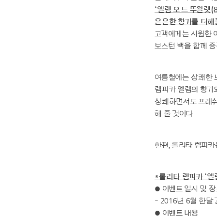
‘엘렘 오 드 뚜왈렛(
은은한 향기를 더해줄
고객에게는 시원한 
보스턴 백을 함께 증
여름철에는 상쾌한 느
렘피카 엘렘의 향기와
상쾌하면서도 프레쉬
해 줄 것이다.
한편, 롤리타 렘피카
*롤리타 렘피카 ‘엘
● 이벤트 일시 및 
- 2016년 6월 한달
● 이벤트 내용