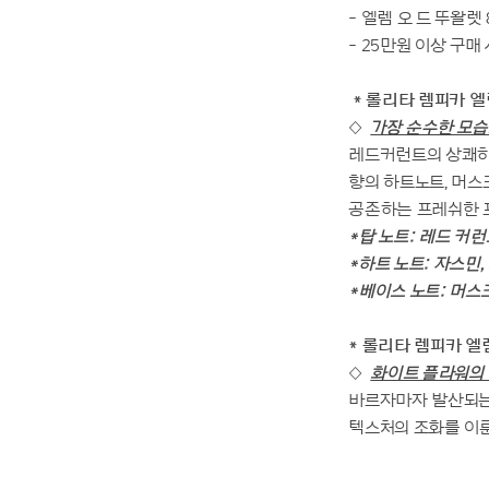
- 엘렘 오 드 뚜왈렛 
- 25만원 이상 구매
* 롤리타 렘피카 엘
◇
가장 순수한 모습
레드커런트의 상쾌하
향의 하트노트, 머
공존하는 프레쉬한 프
*탑 노트: 레드 커런
*하트 노트: 자스민,
*베이스 노트: 머스
* 롤리타 렘피카 엘렘 
◇
화이트 플라워의 
바르자마자 발산되는
텍스처의 조화를 이룬