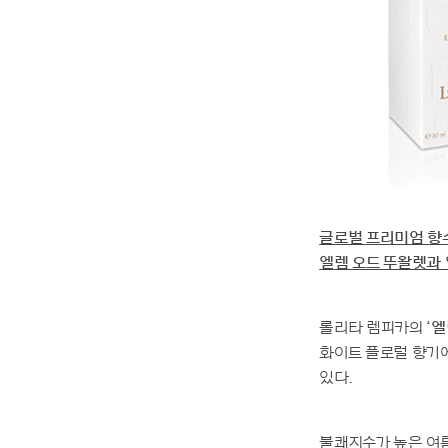
글로벌 프리미엄 향수 
엘렘 오드 뚜왈렛과 
롤리타 렘피카의
‘엘
화이트 플로럴 향기
있다.
불쾌지수가 높은 여름