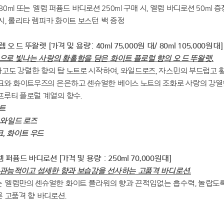
80ml 또는 엘렘 퍼퓸드 바디로션 250ml 구매 시, 엘렘 바디로션 50ml 증
 시, 롤리타 렘피카 화이트 보스턴 백 증정
렘 오 드 뚜왈렛
[가격 및 용량: 40ml 75,000원 대/ 80ml 105,000원대]
으로 빛나는 사랑의 황홀함을 담은 화이트 플로럴 향의 오 드 뚜왈렛.
고도 강렬한 향의 탑 노트로 시작하여, 와일드로즈, 자스민의 부드럽고 
스크와 화이트우즈의 은은하고 센슈얼한 베이스 노트의 조화로 사랑의 강
루티 플로럴 계열의 향수.
트
 와일드 로즈
크, 화이트 우드
퍼퓸드 바디로션 [가격 및 용량 : 250ml 70,000원대]
관능적이고 섬세한 향과 보습감을 선사하는 고품격 바디로션.
 엘렘만의 센슈얼한 화이트 플라워의 향과 끈적임없는 흡수력, 놀랍도
 고품격 향 바디로션.