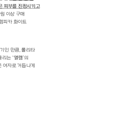
받은 피부를 진정시키고
원 이상 구매
 렘피카 화이트
기인 만큼, 롤리타
어울리는
‘엘렘
’의
운 여자로 거듭나게