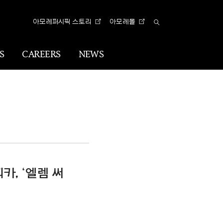
아모레퍼시픽 스토리
아모레몰
Total
Search
S
CAREERS
NEWS
n
Visual
Identity
CI
아리따 글꼴
카, ‘엘렘 써