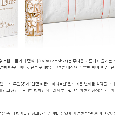
브랜드 롤리타 렘피카(Lolita Lempicka)는 무더운 여름에 어울리
엘렘 퍼퓸드 바디로션을 구매하는 고객을 대상으로 ‘엘렘 써머 프로모션
렘 오 드 뚜왈렛’
과
‘엘렘 퍼퓸드 바디로션’
은 뜨거운 날씨를 식혀줄 프레
에 상쾌하고 프루티한 향취가 어우러져 부드럽고 우아한 여성성을 돋보이
을 좀 더 향기롭고 상쾌하게 준비할 수 있게 마련한 ‘엘렘 써머 프로모