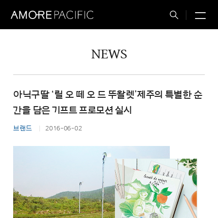
M
Total
Search
NEWS
아닉구딸 ‘릴 오 떼 오 드 뚜왈렛’제주의 특별한 순
간을 담은 기프트 프로모션 실시
브랜드
2016-06-02