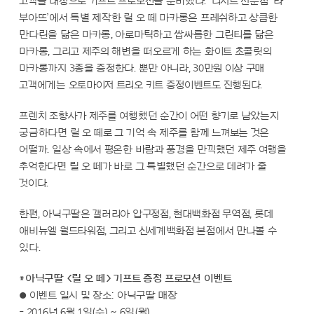
고객을 대상으로 기프트 프로모션을 준비했다. ‘디저트 전문점 ‘라
부아뜨’에서 특별 제작한 릴 오 떼 마카롱은 프레쉬하고 상큼한
만다린을 닮은 마카롱, 아로마틱하고 쌉싸름한 그린티를 닮은
마카롱, 그리고 제주의 해변을 떠오르게 하는 화이트 초콜릿의
마카롱까지 3종을 증정한다. 뿐만 아니라, 30만원 이상 구매
고객에게는 오토마이저 트리오 키트 증정이벤트도 진행된다.
프렌치 조향사가 제주를 여행했던 순간이 어떤 향기로 남았는지
궁금하다면 릴 오 떼로 그 기억 속 제주를 함께 느껴보는 것은
어떨까. 일상 속에서 평온한 바람과 풍경을 만끽했던 제주 여행을
추억한다면 릴 오 떼가 바로 그 특별했던 순간으로 데려가 줄
것이다.
한편, 아닉구딸은 갤러리아 압구정점, 현대백화점 무역점, 롯데
애비뉴엘 월드타워점, 그리고 신세계백화점 본점에서 만나볼 수
있다.
*아닉구딸 <릴 오 떼> 기프트 증정 프로모션 이벤트
● 이벤트 일시 및 장소: 아닉구딸 매장
- 2016년 6월 1일(수) ~ 6일(월)