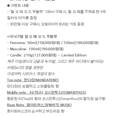
● 이벤트 내용:
- ‘릴 오 떼 오 드 뚜왈렛’ 100ml 구매 시, 릴 오 떼를 주제로 한 3색
컬러의 마카롱 증정
- 30만원 이상 구매시, 오토마이저 트리오 키트 증정
*아닉구딸 릴 오 떼 오 드 뚜왈렛
- Feminine: 50ml(158,000원대) / 100ml(198,000원대)
- Masculine: 100ml(190,000원대)
- Candle: 210g(127,000원대) – Limited Edition
제주 아일랜드의 감귤과 녹차밭, 그리고 제주 바다에서 불어오는
바람(air)의 향을 표현한
아로마틱 시트러스 계열의 향수
Top note: 만다린(MANDARINE)
만다린의 상큼하고 스파클링한 향
Middle note : 티(TEA), 오스만투스(OSMANTHUS)
평온한 티(Tea)의 향과 오스만투스(Osmanthus)의 잘익은 살구향
Base Note: 화이트머스크(WHITE MUSK)
화이트머스크의 순수하고 부드러운 향