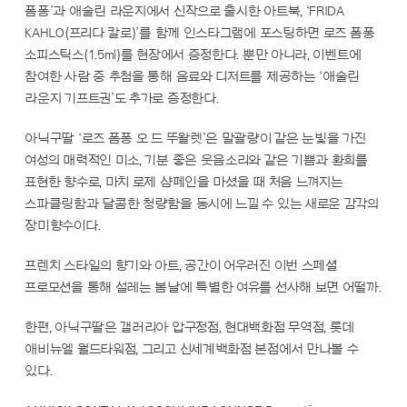
폼퐁’과 애술린 라운지에서 신작으로 출시한 아트북, ‘FRIDA
KAHLO(프리다 칼로)’를 함께 인스타그램에 포스팅하면 로즈 폼퐁
소피스틱스(1.5ml)를 현장에서 증정한다. 뿐만 아니라, 이벤트에
참여한 사람 중 추첨을 통해 음료와 디저트를 제공하는 ‘애술린
라운지 기프트권’도 추가로 증정한다.
아닉구딸 ‘로즈 폼퐁 오 드 뚜왈렛’은 말괄량이 같은 눈빛을 가진
여성의 매력적인 미소, 기분 좋은 웃음소리와 같은 기쁨과 환희를
표현한 향수로, 마치 로제 샴페인을 마셨을 때 처음 느껴지는
스파클링함과 달콤한 청량함을 동시에 느낄 수 있는 새로운 감각의
장미향수이다.
프렌치 스타일의 향기와 아트, 공간이 어우러진 이번 스페셜
프로모션을 통해 설레는 봄날에 특별한 여유를 선사해 보면 어떨까.
한편, 아닉구딸은 갤러리아 압구정점, 현대백화점 무역점, 롯데
애비뉴엘 월드타워점, 그리고 신세계백화점 본점에서 만나볼 수
있다.