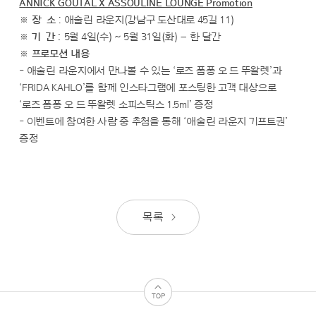
ANNICK GOUTAL X ASSOULINE LOUNGE Promotion
※
장 소
: 애술린 라운지(강남구 도산대로 45길 11)
※
기 간 :
5월 4일(수) ~ 5월 31일(화) – 한 달간
※
프로모션 내용
- 애술린 라운지에서 만나볼 수 있는 ‘로즈 폼퐁 오 드 뚜왈렛’과
‘FRIDA KAHLO’를 함께 인스타그램에 포스팅한 고객 대상으로
‘로즈 폼퐁 오 드 뚜왈렛 소피스틱스 1.5ml’ 증정
- 이벤트에 참여한 사람 중 추첨을 통해 ‘애술린 라운지 기프트권’
증정
목록
TOP