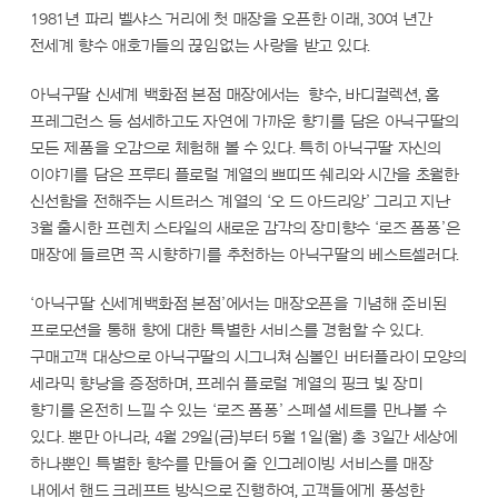
1981년 파리 벨샤스 거리에 첫 매장을 오픈한 이래, 30여 년간
전세계 향수 애호가들의 끊임없는 사랑을 받고 있다.
아닉구딸 신세계 백화점 본점 매장에서는 향수, 바디컬렉션, 홈
프레그런스 등 섬세하고도 자연에 가까운 향기를 담은 아닉구딸의
모든 제품을 오감으로 체험해 볼 수 있다. 특히 아닉구딸 자신의
이야기를 담은 프루티 플로럴 계열의 쁘띠뜨 쉐리와 시간을 초월한
신선함을 전해주는 시트러스 계열의 ‘오 드 아드리앙’ 그리고 지난
3월 출시한 프렌치 스타일의 새로운 감각의 장미향수 ‘로즈 폼퐁’은
매장에 들르면 꼭 시향하기를 추천하는 아닉구딸의 베스트셀러다.
‘아닉구딸 신세계백화점 본점’에서는 매장오픈을 기념해 준비된
프로모션을 통해 향에 대한 특별한 서비스를 경험할 수 있다.
구매고객 대상으로 아닉구딸의 시그니쳐 심볼인 버터플라이 모양의
세라믹 향낭을 증정하며, 프레쉬 플로럴 계열의 핑크 빛 장미
향기를 온전히 느낄 수 있는 ‘로즈 폼퐁’ 스페셜 세트를 만나볼 수
있다. 뿐만 아니라, 4월 29일(금)부터 5월 1일(월) 총 3일간 세상에
하나뿐인 특별한 향수를 만들어 줄 인그레이빙 서비스를 매장
내에서 핸드 크레프트 방식으로 진행하여, 고객들에게 풍성한