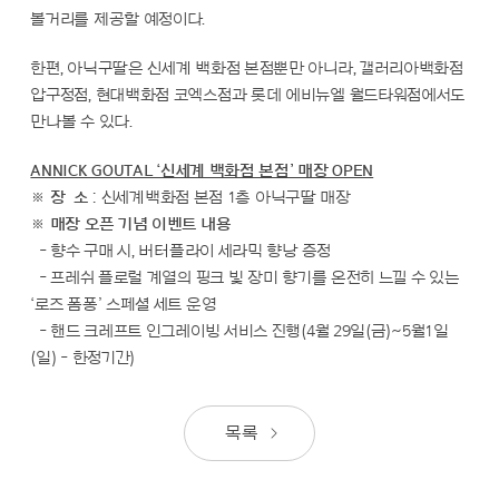
볼거리를 제공할 예정이다.
한편, 아닉구딸은 신세계 백화점 본점뿐만 아니라, 갤러리아백화점
압구정점, 현대백화점 코엑스점과 롯데 에비뉴엘 월드타워점에서도
만나볼 수 있다.
ANNICK GOUTAL ‘신세계 백화점 본점’ 매장 OPEN
※
장 소
: 신세계백화점 본점 1층 아닉구딸 매장
※
매장 오픈 기념 이벤트 내용
- 향수 구매 시, 버터플라이 세라믹 향낭 증정
- 프레쉬 플로럴 계열의 핑크 빛 장미 향기를 온전히 느낄 수 있는
‘로즈 폼퐁’ 스페셜 세트 운영
- 핸드 크레프트 인그레이빙 서비스 진행(4월 29일(금)~5월1일
(일) - 한정기간)
목록