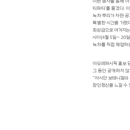
이번 행사를 통해 
티파티’를 즐겼다. 이
녹차 뿌리가 자란 
특별한 시간을 가졌다
최상급으로 여겨지는 
사이(4월 5일~ 20
녹차를 직접 채엽하는
아모레퍼시픽 홍보 
그 동안 공개하지 
“아시안 보태니컬의
장인정신을 느낄 수 