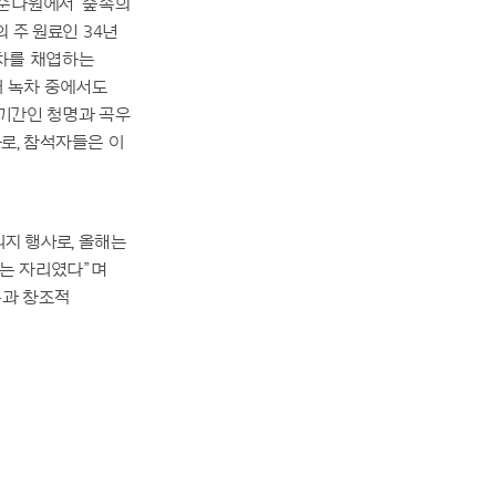
순다원에서 ‘숲속의
의 주 원료인 34년
녹차를 채엽하는
어 녹차 중에서도
 기간인 청명과 곡우
차로, 참석자들은 이
지 행사로, 올해는
있는 자리였다”며
목과 창조적