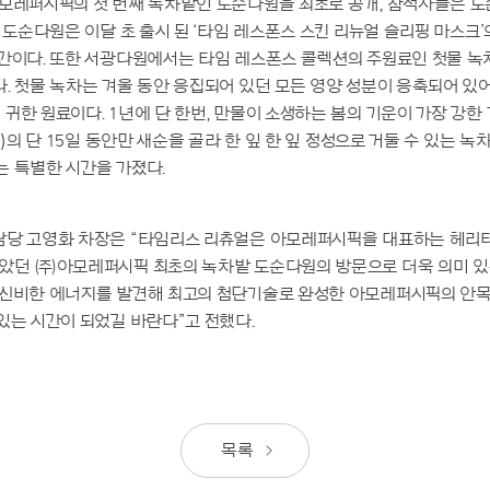
아모레퍼시픽의 첫 번째 녹차밭인 도순다원을 최초로 공개, 참석자들은 도
 도순다원은 이달 초 출시 된 ‘타임 레스폰스 스킨 리뉴얼 슬리핑 마스크’
공간이다. 또한 서광다원에서는 타임 레스폰스 콜렉션의 주원료인 첫물 
. 첫물 녹차는 겨울 동안 응집되어 있던 모든 영양 성분이 응축되어 있
귀한 원료이다. 1년에 단 한번, 만물이 소생하는 봄의 기운이 가장 강한
일)의 단 15일 동안만 새순을 골라 한 잎 한 잎 정성으로 거둘 수 있는 녹
 특별한 시간을 가졌다.
담당 고영화 차장은 “타임리스 리츄얼은 아모레퍼시픽을 대표하는 헤리티
않았던 ㈜아모레퍼시픽 최초의 녹차밭 도순다원의 방문으로 더욱 의미 
 신비한 에너지를 발견해 최고의 첨단기술로 완성한 아모레퍼시픽의 안
있는 시간이 되었길 바란다”고 전했다.
목록