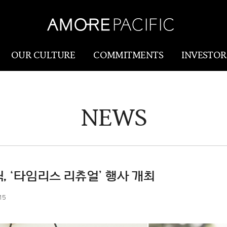
OUR CULTURE
COMMITMENTS
INVESTOR
NEWS
Amorepacific
Research & Innovatio
Our Story
연구개발
Our History
생산물류(SCM)
Our Values
 ‘타임리스 리츄얼’ 행사 개최
Holistic Longevity
15
Solution