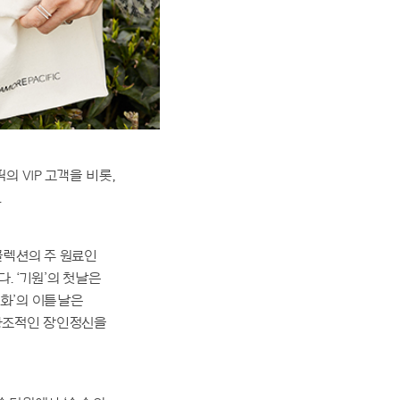
 VIP 고객을 비롯,
.
콜렉션의 주 원료인
. ‘기원’의 첫날은
화’의 이튿날은
창조적인 장인정신을