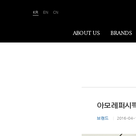
KR
EN
CN
Amorepacific
ABOUT US
BRANDS
ABOUT US
아모레퍼시픽은 ‘사람을 아름답게, 세상을
아름답게(We Make A MORE Beautiful
World)’ 합니다. 80여 년간 아름다움과
건강을 이끌어온 소명을 바탕으로, 이제는
아모레퍼시픽,
나이·성별·문화에 상관없이 전 세계 모든
이가 자신만의 아름다움을 실현할 수
브랜드
2016-04-
있도록 ‘New Beauty’라는 아름다움의
미래를 만들어갑니다.