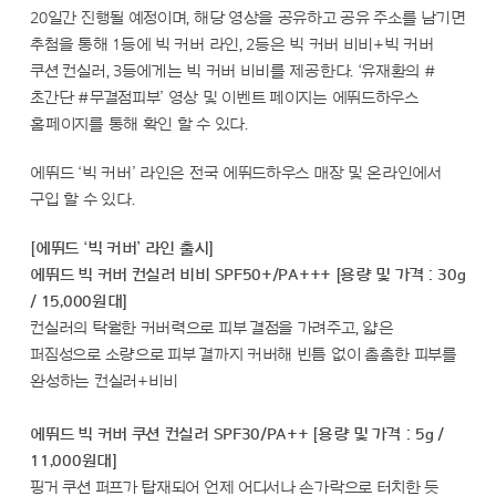
20일간 진행될 예정이며, 해당 영상을 공유하고 공유 주소를 남기면
추첨을 통해 1등에 빅 커버 라인, 2등은 빅 커버 비비+빅 커버
쿠션 컨실러, 3등에게는 빅 커버 비비를 제공한다. ‘유재환의 #
초간단 #무결점피부’ 영상 및 이벤트 페이지는 에뛰드하우스
홈페이지를 통해 확인 할 수 있다.
에뛰드 ‘빅 커버’ 라인은 전국 에뛰드하우스 매장 및 온라인에서
구입 할 수 있다.
[에뛰드 ‘빅 커버’ 라인 출시]
에뛰드 빅 커버 컨실러 비비 SPF50+/PA+++ [용량 및 가격 : 30g
/ 15,000원대]
컨실러의 탁월한 커버력으로 피부 결점을 가려주고, 얇은
퍼짐성으로 소량으로 피부 결까지 커버해 빈틈 없이 촘촘한 피부를
완성하는 컨실러+비비
에뛰드 빅 커버 쿠션 컨실러 SPF30/PA++ [용량 및 가격 : 5g /
11,000원대]
핑거 쿠션 퍼프가 탑재되어 언제 어디서나 손가락으로 터치한 듯