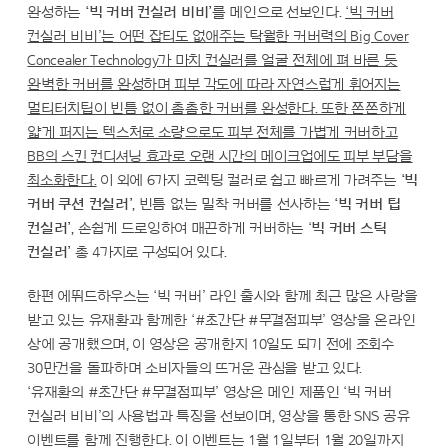
완성하는
‘빅 커버 컨실러 비비’
를 메인으로 선보인다.
‘빅 커버
컨실러 비비’는 어떤 잡티도 없애주는 탁월한 커버력의 Big Cover
Concealer Technology가 마치 컨실러를 얼굴 전체에 펴 바른 듯
완벽한 커버를 완성하며 피부 각도에 따라 자연스럽게 휘어지는
멀티터치팁이 빈틈 없이 촘촘한 커버를 완성한다. 또한 쫀쫀하게
얇게 퍼지는 텍스처로 소량으로도 피부 전체를 가볍게 커버하고
BB의 스킨 컨디셔닝 효과로 오랜 시간의 메이크업에도 피부 부담을
최소화한다.
이 외에 6가지 코렉팅 컬러로 쉽고 빠르게 가려주는
‘빅
커버 쿠션 컨실러’
, 빈틈 없는 밀착 커버를 선사하는
‘빅 커버 팁
컨실러’
, 손쉽게 드로잉하여 매끈하게 커버하는 ‘
빅 커버 스틱
컨실러’
총 4가지로 구성되어 있다.
한편 에뛰드하우스는 ‘빅 커버’ 라인 출시와 함께 최근 많은 사랑을
받고 있는 유재환과 함께한 ‘#초간단 #무결점피부’ 영상을 온라인
상에 공개했으며, 이 영상은 공개한지 10일도 되기 전에 조회수
30만건을 돌파하며 소비자들의 뜨거운 관심을 받고 있다.
‘유재환의 #초간단 #무결점피부’ 영상은 메인 제품인 ‘빅 커버
컨실러 비비’의 사용법과 특징을 선보이며, 영상을 통한 SNS 공유
이벤트를 함께 진행한다. 이 이벤트는 1월 1일부터 1월 20일까지