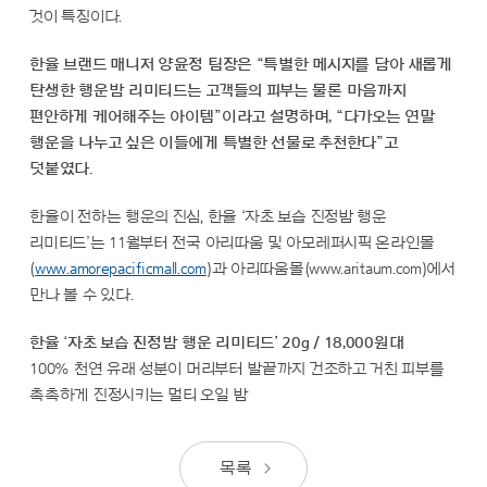
것이 특징이다.
한율 브랜드 매니저 양윤정 팀장은 “특별한 메시지를 담아 새롭게
탄생한 행운밤 리미티드는 고객들의 피부는 물론 마음까지
편안하게 케어해주는 아이템”이라고 설명하며, “다가오는 연말
행운을 나누고 싶은 이들에게 특별한 선물로 추천한다”고
덧붙였다.
한율이 전하는 행운의 진심, 한율 ‘자초 보습 진정밤 행운
리미티드’는 11월부터 전국 아리따움 및 아모레퍼시픽 온라인몰
(
www.amorepacificmall.com
)과 아리따움몰(www.aritaum.com)에서
만나 볼 수 있다.
한율 ‘자초 보습 진정밤 행운 리미티드’ 20g / 18,000원대
100% 천연 유래 성분이 머리부터 발끝까지 건조하고 거친 피부를
촉촉하게 진정시키는 멀티 오일 밤
목록