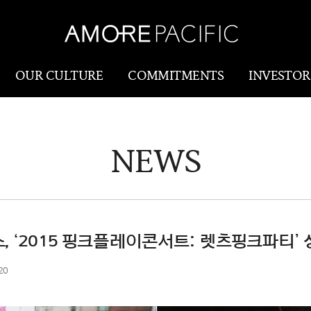
OUR CULTURE
COMMITMENTS
INVESTOR
NEWS
Amorepacific
Research & Innovatio
Our Story
연구개발
Our History
생산물류(SCM)
Our Values
 ‘2015 핑크플레이콘서트: 렛츠핑크파티’
Holistic Longevity
20
Solution