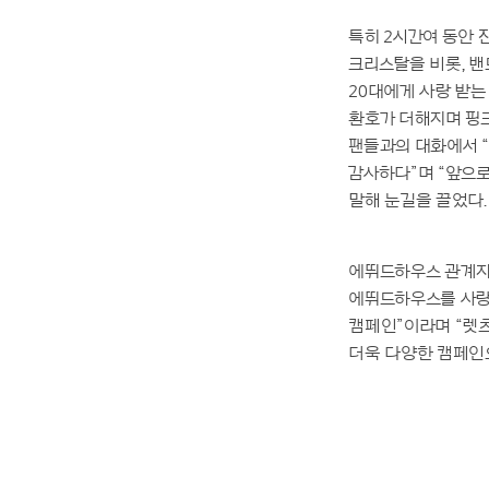
특히 2시간여 동안 
크리스탈을 비롯, 밴
20대에게 사랑 받는
환호가 더해지며 핑
팬들과의 대화에서 
감사하다”며 “앞으
말해 눈길을 끌었다.
에뛰드하우스 관계자
에뛰드하우스를 사랑
캠페인”이라며 “렛
더욱 다양한 캠페인