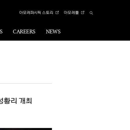
아모레퍼시픽 스토리
아모레몰
Total
Search
S
CAREERS
NEWS
n
Visual
Identity
CI
아리따 글꼴
 성황리 개최