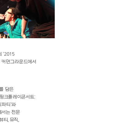
 ‘2015
핑몰인 커먼그라운드에서
를 담은
5 핑크플레이콘서트:
직파티’와
에서는 전문
티, 뮤직,