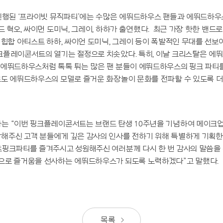
진행된 ‘프라이빗 뮤직파티’에는 수많은 에뛰드하우스 팬들과 에뛰드하우스의
드 혁오, 싸이먼 도미닉, 그레이, 하하가 출연했다. 최근 가장 핫한 밴드
 힙합 아티스트 하하, 싸이언 도미닉, 그레이 등이 폭발적인 무대를 선보
크플레이콘서트의 열기는 절정으로 치솟았다. 특히, 이날 크리스탈은 에
“에뛰드하우스처럼 톡톡 튀는 많은 팬 분들이 에뛰드하우스의 핑크 파티
로도 에뛰드하우스의 모델로 즐거운 화장놀이 문화를 전파할 수 있도록 
는 “이번 핑크플레이콘서트는 브랜드 탄생 10주년을 기념하여 메이크
해주신 고객 분들에게 깊은 감사의 인사를 전하기 위해 특별하게 기획한
츠핑크파티를 즐겨주시고 성원해주신 여러분께 다시 한 번 감사의 말씀을
으로 즐거움을 선사하는 에뛰드하우스가 되도록 노력하겠다”고 말했다.
목록