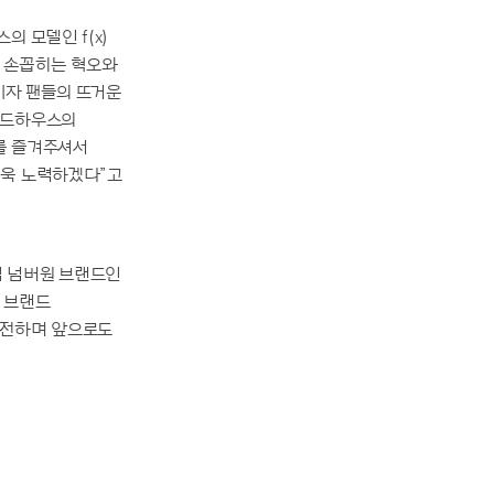
 모델인 f(x)
로 손꼽히는 혁오와
이자 팬들의 뜨거운
뛰드하우스의
를 즐겨주셔서
더욱 노력하겠다”고
업 넘버원 브랜드인
 브랜드
 전하며 앞으로도