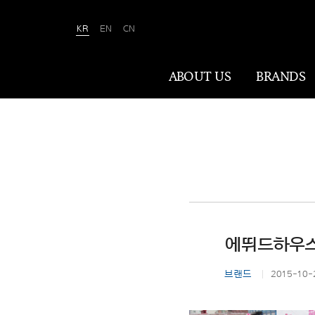
KR
EN
CN
Amorepacific
ABOUT US
BRANDS
ABOUT US
아모레퍼시픽은 ‘사람을 아름답게, 세상을
아름답게(We Make A MORE Beautiful
World)’ 합니다. 80여 년간 아름다움과
건강을 이끌어온 소명을 바탕으로, 이제는
에뛰드하우스,
나이·성별·문화에 상관없이 전 세계 모든
이가 자신만의 아름다움을 실현할 수
브랜드
2015-10-
있도록 ‘New Beauty’라는 아름다움의
미래를 만들어갑니다.