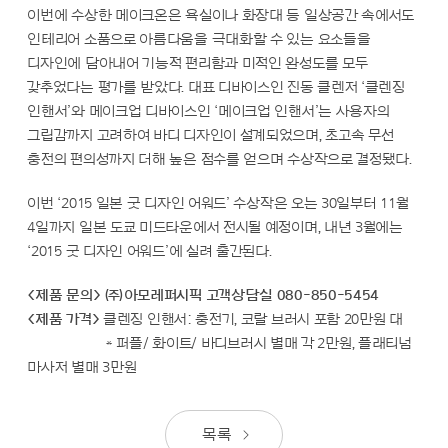
이번에 수상한 메이크온은 욕실이나 화장대 등 일상공간 속에서도
인테리어 소품으로 아름다움을 극대화할 수 있는 요소들을
디자인에 담아내어 기능적 편리함과 미적인 완성도를 모두
갖추었다는 평가를 받았다. 대표 디바이스인 진동 클렌저 ‘클렌징
인핸서’와 메이크업 디바이스인 ‘메이크업 인핸서’
는 사용자의
그립감까지 고려하여 바디 디자인이 설계되었으며, 초고속 무선
충전의 편의성까지 더해 높은 점수를 얻으며 수상작으로 결정됐다.
이번 ‘2015 일본 굿 디자인 어워드’ 수상작은 오는 30일부터 11월
4일까지 일본 도쿄 미드타운에서 전시될 예정이며, 내년 3월에는
‘2015 굿 디자인 어워드’에 실려 출간된다.
<제품 문의> ㈜아모레퍼시픽 고객상담실 080-850-5454
<제품 가격>
클렌징 인핸서: 충전기, 코랄 브러시 포함 20만원 대
* 퍼플/ 화이트/ 바디브러시 별매 각 2만원, 플래티넘
마사저 별매 3만원
목록