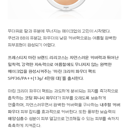
무더위로 땀과 유분에 무너지는 메이크업의 고민이 시작됐다.
쿠션과 BB의 유분감, 파우더의 낮은 커버력으로는 여름철 완벽한
피부표현이 완성되기 어렵다.
프레스티지 마린 브랜드 리리코스는 자연스러운 커버력과 뛰어난
밀착력, 강력한 지속력으로 여름철에도 무너지지 않는 완벽한
메이크업을 완성시켜주는 ‘마린 크리미 파우더 팩트
SPF36/PA++(13g/ 4만원 대)’를 출시한다.
마린 크리미 파우더 팩트는 과도하게 분비되는 피지를 즉각적으로
흡착하는
코팅 피니시 파우더
가 피부를 오래도록 보송하게
연출하며, 자연스러우면서 완벽한 커버력을 구사하는
내추럴 커버
파우더
피부 잡티를 효과적으로 커버한다. 또한 풍부한 보습력의
해양심층수
성분이 피부 열감으로 건조해질 수 있는 피부를 속까지
촉촉하게 지켜준다.