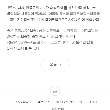
뿐만 아니라, 반죽공법과 2단 숙성 단계를 거친 반죽 제형으로
발림성과 사용감이 뛰어나며 여름철 유분과 피지로 부담스러움을
느끼던 지성피부 또는 수정 메이크업으로도 사용하기에 적합하다.
속은 촉촉, 겉은 보송! 땀과 유분에도 무너지지 않는 메이크업을
완성하는 보송한 솜털 팩트, 마린 크리미 파우더
팩트SPF36/PA++는 전국 리리코스 뷰레이터 및 온라인 샵을
통해서 만나볼 수 있다.
목록
TOP
윤리경영
고객서비스
비즈니스 제휴문의
매거진
FOOTER
MENUS
사이트맵