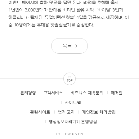
이벤트 페이지에 축하 댓글을 달면 된다. 50명을 추첨해 출시
1년만에 3,000만개가 판매된 비타민 함유 치약 ‘바이탈’ 3입과
혀클리너가 탑재된 ‘듀얼이펙션 칫솔’ 4입을 경품으로 제공하며, 이
중 10명에게는 휴대용 칫솔살균기를 증정한다.
목록
TOP
윤리경영
고객서비스
비즈니스 제휴문의
매거진
FOOTER
MENUS
사이트맵
관련사이트
법적 고지
개인정보 처리방침
영상정보처리기기 운영방침
FOLLOW US ON