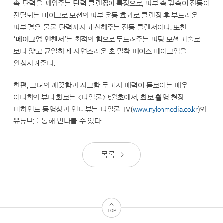
속 탄력을 깨워주는
탄력 클렌징
이 특징으로, 피부 속 깊숙이 진동이
전달되는 마이크로 모션의 피부 운동 효과로
클렌징 후 부드러운
피부 결은 물론 탄력까지 개선해주는 진동 클렌저이다. 또한
‘메이크업 인핸서’
는 최적의 힘으로 두드려주는 피팅 모션
기술로
보다 얇고 균일하게 자연스러운 초 밀착 베이스 메이크업을
완성시켜준다.
한편, 그녀의 깨끗함과 시크함 두 가지 매력이 돋보이는 배우
이다희의 뷰티 화보는 <나일론> 5월호에서, 화보 촬영 현장
비하인드 동영상과 인터뷰는 나일론 TV(
www.nylonmedia.co.kr
)와
유튜브를 통해 만나볼 수 있다.
목록
TOP