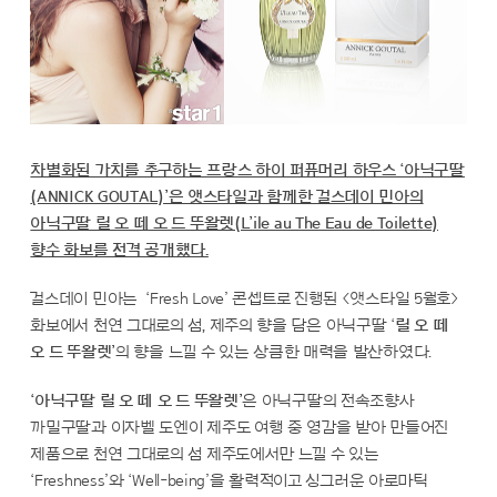
차별화된 가치를 추구하는 프랑스 하이 퍼퓨머리 하우스 ‘아닉구딸
(ANNICK GOUTAL)’은 앳스타일과 함께한 걸스데이 민아의
아닉구딸 릴 오 떼 오 드 뚜왈렛(L’ile au The Eau de Toilette)
향수 화보를 전격 공개했다.
걸스데이 민아는 ‘Fresh Love’ 콘셉트로 진행된 <앳스타일 5월호>
화보에서 천연 그대로의 섬, 제주의 향을 담은 아닉구딸 ‘
릴 오 떼
오 드 뚜왈렛’
의
향을 느낄 수 있는 상큼한 매력을 발산하였다.
‘아닉구딸 릴 오 떼 오 드 뚜왈렛’
은 아닉구딸의 전속조향사
까밀구딸과 이자벨 도엔이 제주도 여행 중 영감을 받아 만들어진
제품으로 천연 그대로의 섬 제주도에서만 느낄 수 있는
‘Freshness’와 ‘Well-being’을 활력적이고 싱그러운 아로마틱