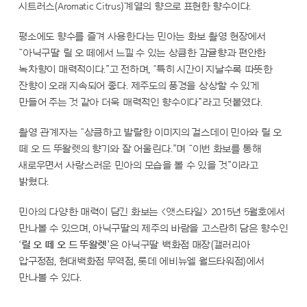
시트러스(Aromatic Citrus)계열의 향으로 표현한 향수이다.
평소에도 향수를 즐겨 사용한다는 민아는 화보 촬영 현장에서
“아닉구딸 릴 오 떼에서 느낄 수 있는 상큼한 감귤향과 편안한
녹차향이 매력적이다.”고 전하며, “특히 시간이 지날수록 따뜻한
잔향이 오래 지속되어 좋다. 제주도의 풍경을 상상할 수 있게
만들어 주는 것 같아 더욱 매력적인 향수이다”라고 덧붙였다.
촬영 관계자는 “상큼하고 발랄한 이미지의 걸스데이 민아와 릴 오
떼 오 드 뚜왈렛의 향기와 잘 어울린다.”며 “이번 화보를 통해
새로우면서 사랑스러운 민아의 모습을 볼 수 있을 것”이라고
밝혔다.
민아의 다양한 매력이 담긴 화보는 <앳스타일> 2015년 5월호에서
만나볼 수 있으며, 아닉구딸의 제주의 바람을 고스란히 담은 향수인
‘
릴 오 떼 오 드 뚜왈렛’
은 아닉구딸 백화점 매장(갤러리아
압구정점, 현대백화점 무역점, 롯데 에비뉴엘 월드타워점)에서
만나볼 수 있다.