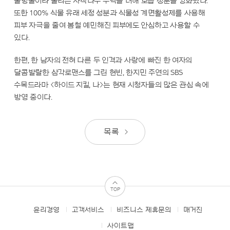
물방울이라 불리는 자작나무 수액을 더해 보습 성분을 강화했다.
또한 100% 식물 유래 세정 성분과 식물성 계면활성제를 사용해
피부 자극을 줄여 봄철 예민해진 피부에도 안심하고 사용할 수
있다.
한편, 한 남자의 전혀 다른 두 인격과 사랑에 빠진 한 여자의
달콤발랄한 삼각로맨스를 그린 현빈, 한지민 주연의 SBS
수목드라마 <하이드 지킬, 나>는 현재 시청자들의 많은 관심 속에
방영 중이다.
목록
TOP
윤리경영
고객서비스
비즈니스 제휴문의
매거진
FOOTER
MENUS
사이트맵