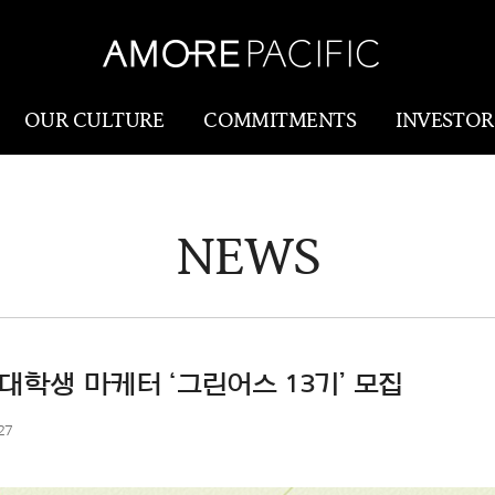
OUR CULTURE
COMMITMENTS
INVESTOR
NEWS
Amorepacific
Research & Innovatio
Our Story
연구개발
Our History
생산물류(SCM)
Our Values
대학생 마케터 ‘그린어스 13기’ 모집
Holistic Longevity
27
Solution