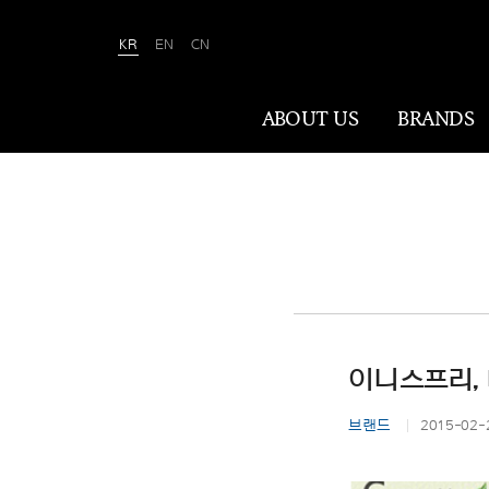
KR
EN
CN
Amorepacific
ABOUT US
BRANDS
ABOUT US
아모레퍼시픽은 ‘사람을 아름답게, 세상을
아름답게(We Make A MORE Beautiful
World)’ 합니다. 80여 년간 아름다움과
건강을 이끌어온 소명을 바탕으로, 이제는
이니스프리, 
나이·성별·문화에 상관없이 전 세계 모든
이가 자신만의 아름다움을 실현할 수
브랜드
2015-02-
있도록 ‘New Beauty’라는 아름다움의
미래를 만들어갑니다.