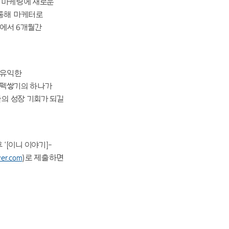
리 마케팅에 새로운
통해 마케터로
부에서 6개월간
 유익한
스펙쌓기의 하나가
의 성장 기회가 되길
후 ‘[이니 이야기]-
ver.com
)로 제출하면