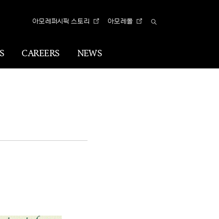
아모레퍼시픽 스토리
아모레몰
Total
Search
S
CAREERS
NEWS
n
Visual
Identity
CI
아리따 글꼴