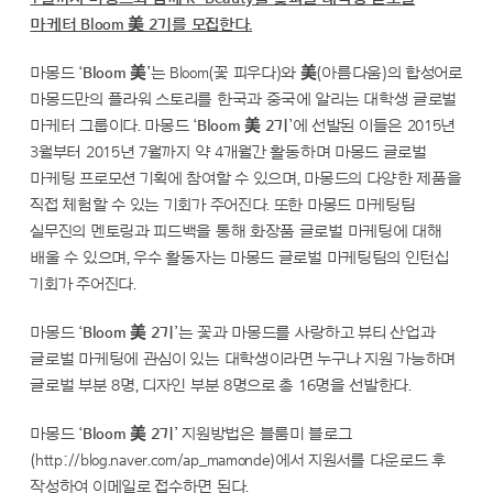
마케터 Bloom 美 2기를 모집한다.
마몽드
‘Bloom 美’
는 Bloom(꽃 피우다)와 美(아름다움)의 합성어로
마몽드만의 플라워 스토리를 한국과 중국에 알리는 대학생 글로벌
마케터 그룹이다. 마몽드
‘Bloom 美 2기’
에 선발된 이들은 2015년
3월부터 2015년 7월까지 약 4개월간 활동하며 마몽드 글로벌
마케팅 프로모션 기획에 참여할 수 있으며, 마몽드의 다양한 제품을
직접 체험할 수 있는 기회가 주어진다. 또한 마몽드 마케팅팀
실무진의 멘토링과 피드백을 통해 화장품 글로벌 마케팅에 대해
배울 수 있으며, 우수 활동자는 마몽드 글로벌 마케팅팀의 인턴십
기회가 주어진다.
마몽드
‘Bloom 美 2기’
는 꽃과 마몽드를 사랑하고 뷰티 산업과
글로벌 마케팅에 관심이 있는 대학생이라면 누구나 지원 가능하며
글로벌 부분 8명, 디자인 부분 8명으로 총 16명을 선발한다.
마몽드
‘Bloom 美 2기’
지원방법은 블룸미 블로그
(http://blog.naver.com/ap_mamonde)에서 지원서를 다운로드 후
작성하여 이메일로 접수하면 된다.