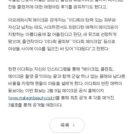
진동 클렌저에 대한 애정어린 후기를 공유하기도 했다고.
아모레퍼시픽 메이크온 관계자는 “이다희의 탄력 있는 피부와
자신감 넘치는 태도, 시크하면서도 트렌디한 매력이 메이크온이
지향하는 아름다움에 잘 어울린다고 판단, 새 뮤즈로 선정하게
됐으며, 출연작마다 ‘이다희 꿀피부’ ‘이다희 메이크업’ 등으로
여성들 사이에 이슈를 일으킨 바 있어 기대된다”고 전했다.
한편 이다희는 자신의 인스타그램을 통해 "메이크업, 클렌징,
메이크온 촬영 중"이라는 글과 함께 군살 하나 없는 몸매와 남다른
비율을 자랑해 팬들의 마음을 설레게 했다. 이다희의 반전 매력이
돋보이는 이번 화보는 2월 9일 메이크온 공식 홈페이지
(
www.makeonbeauty.co.kr
)를 통해 최초 공개 후 각종 매거진
3월호를 통해 공개될 예정이다.
목록