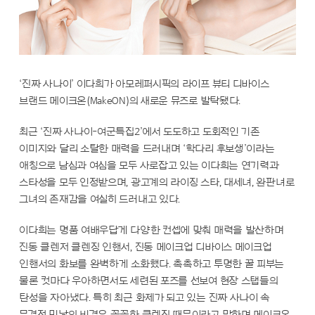
‘진짜 사나이’ 이다희가 아모레퍼시픽의 라이프 뷰티 디바이스
브랜드 메이크온(MakeON)의 새로운 뮤즈로 발탁됐다.
최근 ‘진짜 사나이-여군특집2’에서 도도하고 도회적인 기존
이미지와 달리 소탈한 매력을 드러내며 ‘학다리 후보생’이라는
애칭으로 남심과 여심을 모두 사로잡고 있는 이다희는 연기력과
스타성을 모두 인정받으며, 광고계의 라이징 스타, 대세녀, 완판녀로
그녀의 존재감을 여실히 드러내고 있다.
이다희는 명품 여배우답게 다양한 컨셉에 맞춰 매력을 발산하며
진동 클렌저 클렌징 인핸서, 진동 메이크업 디바이스 메이크업
인핸서의 화보를 완벽하게 소화했다. 촉촉하고 투명한 꿀 피부는
물론 컷마다 우아하면서도 세련된 포즈를 선보여 현장 스탭들의
탄성을 자아냈다. 특히 최근 화제가 되고 있는 진짜 사나이 속
무결점 민낯의 비결은 꼼꼼한 클렌징 때문이라고 말하며 메이크온