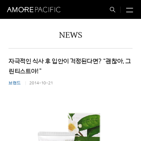
M
Total
Search
NEWS
자극적인 식사 후 입안이 걱정된다면? “괜찮아, 그
린티스트야!”
브랜드
2014-10-21