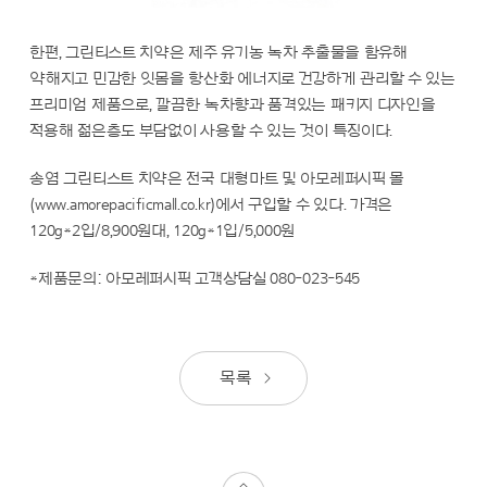
한편, 그린티스트 치약은 제주 유기농 녹차 추출물을 함유해
약해지고 민감한 잇몸을 항산화 에너지로 건강하게 관리할 수 있는
프리미엄 제품으로, 깔끔한 녹차향과 품격있는 패키지 디자인을
적용해 젊은층도 부담없이 사용할 수 있는 것이 특징이다.
송염 그린티스트 치약은 전국 대형마트 및 아모레퍼시픽 몰
(www.amorepacificmall.co.kr)에서 구입할 수 있다. 가격은
120g*2입/8,900원대, 120g*1입/5,000원
*제품문의: 아모레퍼시픽 고객상담실 080-023-545
목록