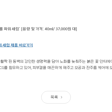
파워 세럼’ [용량 및 가격: 40ml/ 37,000원 대]
워 세럼 제품 바로가기
 활짝 핀 동백의 강인한 생명력을 담아 노화를 늦춰주는 붉은 꽃 안티에
CG를 함유하고 있어, 피부결을 매끈하게 해주고 모공과 잔주름 케어에 
목록