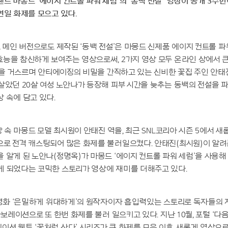
드 마몽드 ‘에이지 컨트롤 파워 세럼’의 ‘동백 전설’ 영상이 공개 3주
연일 화제를 모으고 있다.
초 메인 버전으로도 제작된 ‘동백 전설’은 마몽드 신제품 에이지 컨트롤 파
능을 참신하게 보여주는 영상으로써, 2가지 영상 모두 온라인 상에서 큰
세월을 거스르며 안티에이징의 비밀을 간직하고 있는 신비한 꽃집 주인 안
살았던 20살 여성 노안나가 등장해 피부 시간을 늦추는 동백의 전설을 
 속에 담고 있다.
영상 속 마몽드 모델 최시원이 안태진 역을, 최근 SNL코리아 시즌 5에서 
로 전격 캐스팅되어 많은 화제를 불러일으켰다. 안태진(최시원)이 알려준
 알게 된 노안나(정명옥)가 마몽드 ‘에이지 컨트롤 파워 세럼’을 사용
게 되었다는 코믹한 스토리가 영상에 재미를 더해주고 있다.
 영화 ‘은밀하게 위대하게’의 원작자이자 흡입력있는 스토리로 독자들의 
라보레이션으로 또 한번 화제를 불러 일으키고 있다. 지난 10월, 포털 ‘다
션 웹툰 ‘꽃처럼 산다’ 시리즈가 큰 화제를 모은 이후, 새롭게 영상으로