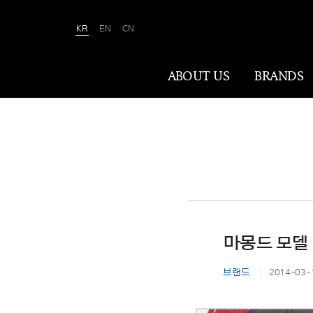
KR
EN
CN
Amorepacific
ABOUT US
BRANDS
ABOUT US
아모레퍼시픽은 ‘사람을 아름답게, 세상을
아름답게(We Make A MORE Beautiful
World)’ 합니다. 80여 년간 아름다움과
건강을 이끌어온 소명을 바탕으로, 이제는
마몽드 모델 
나이·성별·문화에 상관없이 전 세계 모든
이가 자신만의 아름다움을 실현할 수
브랜드
2014-03-
있도록 ‘New Beauty’라는 아름다움의
미래를 만들어갑니다.