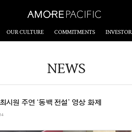
OUR CULTURE
COMMITMENTS
INVESTOR
NEWS
Amorepacific
Research & Innovatio
Our Story
연구개발
Our History
생산물류(SCM)
Our Values
최시원 주연 ‘동백 전설’ 영상 화제
Holistic Longevity
14
Solution