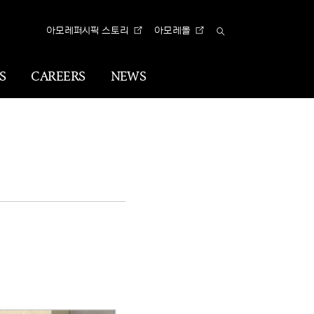
아모레퍼시픽 스토리
아모레몰
Total
Search
S
CAREERS
NEWS
n
Visual
Identity
CI
아리따 글꼴