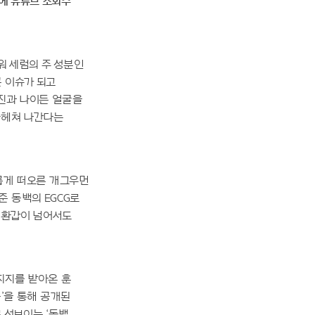
만에 유튜브 조회수
워 세럼의 주 성분인
 이슈가 되고
태진과 나이든 얼굴을
파헤쳐 나간다는
새롭게 떠오른 개그우먼
 동백의 EGCG로
해 환갑이 넘어서도
지지를 받아온 훈
음’을 통해 공개된
 선보이는 ‘동백