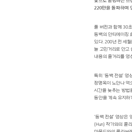
꽃으로 발명하는 브랜
220만을 돌파하며 
풀 버전과 함께 30
동백의 안티에이징 효
있다. 200년 전 
늘 고민거리로 안고 
내용의 줄거리를 영상
특히 ‘동백 전설’ 
정명옥이 노안나 역으
시간을 늦추는 방법을
동안을 계속 유지하
‘동백 전설’ 영상은
(Hun) 작가와의 콜
마몽드와의 콜라보레이