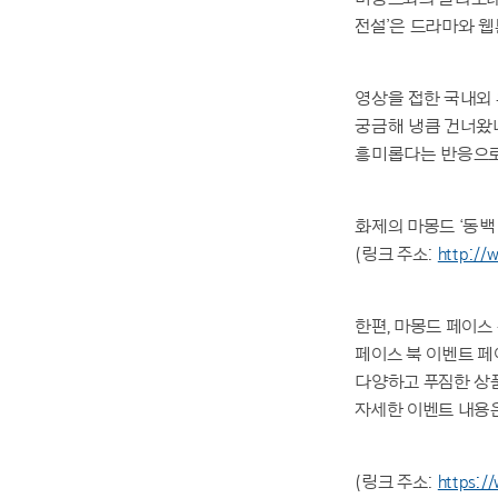
전설’은 드라마와 웹
영상을 접한 국내외 
궁금해 냉큼 건너왔네
흥미롭다는 반응으로
화제의 마몽드 ‘동백
(링크 주소:
http://
한편, 마몽드 페이스 
페이스 북 이벤트 페
다양하고 푸짐한 상
자세한 이벤트 내용은
(링크 주소:
https:/