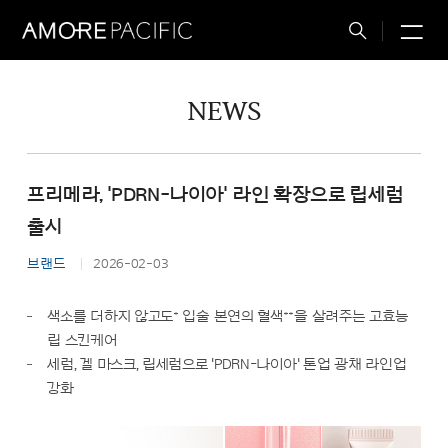
M
Total
Search
NEWS
프리메라, 'PDRN-나이아' 라인 확장으로 립세럼
출시
브랜드
2026-02-03
*
**
색소를 더하지 않고도
입술 본연의 혈색
을 살려주는 고효능
립 스킨케어
세럼, 겔 마스크, 립세럼으로 'PDRN-나이아' 톤업 광채 라인업
강화