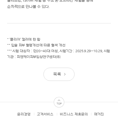
올리브영, 네이버 채널 등 주요 온·오프라인 채널을 통해
순차적으로 만나볼 수 있다.
*
'클리어' 컬러에 한 함
**
입술 피부 혈행개선에 따른 혈색 개선
***
시험 대상자 : 만20~40대 여성, 시험기간 : 2025.9.29~10.29, 시험
기관 : 피엔케이피부임상연구센타㈜
목록
TOP
윤리경영
고객서비스
비즈니스 제휴문의
매거진
FOOTER