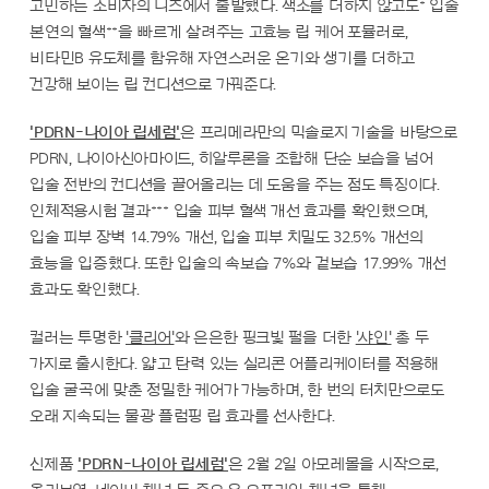
*
고민하는 소비자의 니즈에서 출발했다. 색소를 더하지 않고도
입술
**
본연의 혈색
을 빠르게 살려주는 고효능 립 케어 포뮬러로,
비타민B 유도체를 함유해 자연스러운 온기와 생기를 더하고
건강해 보이는 립 컨디션으로 가꿔준다.
'PDRN-나이아 립세럼'
은 프리메라만의 믹솔로지 기술을 바탕으로
PDRN, 나이아신아마이드, 히알루론을 조합해 단순 보습을 넘어
입술 전반의 컨디션을 끌어올리는 데 도움을 주는 점도 특징이다.
***
인체적용시험 결과
입술 피부 혈색 개선 효과를 확인했으며,
입술 피부 장벽 14.79% 개선, 입술 피부 치밀도 32.5% 개선의
효능을 입증했다. 또한 입술의 속보습 7%와 겉보습 17.99% 개선
효과도 확인했다.
컬러는 투명한
'클리어'
와 은은한 핑크빛 펄을 더한
'샤인'
총 두
가지로 출시한다. 얇고 탄력 있는 실리콘 어플리케이터를 적용해
입술 굴곡에 맞춘 정밀한 케어가 가능하며, 한 번의 터치만으로도
오래 지속되는 물광 플럼핑 립 효과를 선사한다.
신제품
'PDRN-나이아 립세럼'
은 2월 2일 아모레몰을 시작으로,