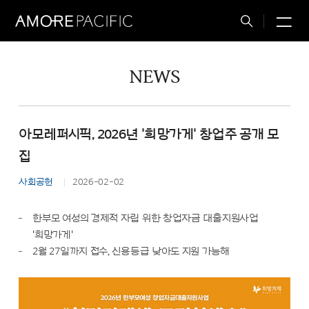
M
Total
Search
NEWS
아모레퍼시픽, 2026년 '희망가게' 창업주 공개 모
집
사회공헌
2026-02-02
한부모 여성의 경제적 자립 위한 창업자금 대출지원사업
'희망가게'
2월 27일까지 접수, 신용등급 낮아도 지원 가능해