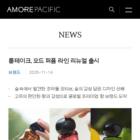
M
Total
Search
NEWS
롱테이크, 오드 퍼퓸 라인 리뉴얼 출시
브랜드
2025-11-14
숲속에서 발견한 조약돌 모티브, 숲의 감성 담은 디자인 선봬
고유의 편안한 향과 감성으로 글로벌 프리미엄 향 브랜드 도약