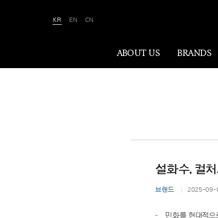
KR
EN
CN
Amorepacific
ABOUT US
BRANDS
ABOUT US
아모레퍼시픽은 ‘사람을 아름답게, 세상을
아름답게(We Make A MORE Beautiful
World)’ 합니다. 80여 년간 아름다움과
건강을 이끌어온 소명을 바탕으로, 이제는
설화수, 컬처
나이·성별·문화에 상관없이 전 세계 모든
이가 자신만의 아름다움을 실현할 수
브랜드
2025-09-
있도록 ‘New Beauty’라는 아름다움의
미래를 만들어갑니다.
민화를 현대적으로