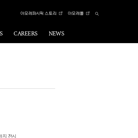
아모레퍼시픽 스토리
아모레몰
Total
Search
S
CAREERS
NEWS
n
Visual
Identity
CI
아리따 글꼴
까지 전시