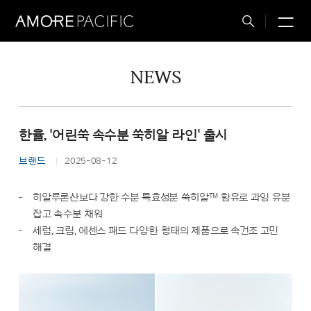
M
Total
Search
NEWS
한율, '어린쑥 속수분 쑥히알 라인' 출시
브랜드
2025-08-12
TM
히알루론산보다 강한 수분 특효성분 쑥히알
함유로 과잉 유분
잡고 속수분 채워
세럼, 크림, 에센스 패드 다양한 형태의 제품으로 속건조 고민
해결