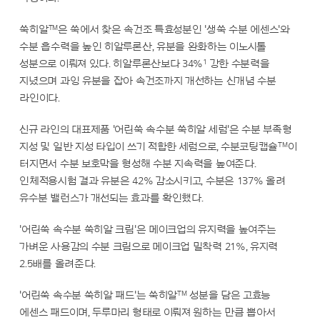
TM
쑥히알
은 쑥에서 찾은 속건조 특효성분인 '생쑥 수분 에센스'와
수분 흡수력을 높인 히알루론산, 유분을 완화하는 이노시톨
1
성분으로 이뤄져 있다. 히알루론산보다 34%
강한 수분력을
지녔으며 과잉 유분을 잡아 속건조까지 개선하는 신개념 수분
라인이다.
신규 라인의 대표제품 '어린쑥 속수분 쑥히알 세럼'은 수분 부족형
TM
지성 및 일반 지성 타입이 쓰기 적합한 세럼으로, 수분코팅캡슐
이
터지면서 수분 보호막을 형성해 수분 지속력을 높여준다.
인체적용시험 결과 유분은 42% 감소시키고, 수분은 137% 올려
유수분 밸런스가 개선되는 효과를 확인했다.
'어린쑥 속수분 쑥히알 크림'은 메이크업의 유지력을 높여주는
가벼운 사용감의 수분 크림으로 메이크업 밀착력 21%, 유지력
2.5배를 올려준다.
TM
'어린쑥 속수분 쑥히알 패드'는 쑥히알
성분을 담은 고효능
에센스 패드이며, 두루마리 형태로 이뤄져 원하는 만큼 뽑아서