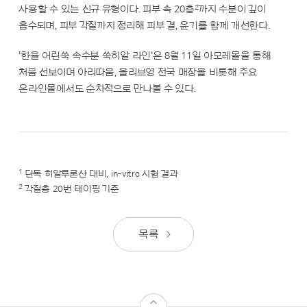
2
사용할 수 있는 신규 유형이다. 피부 속 20층
까지 수분이 깊이
흡수되며, 피부 각질까지 정리해 피부 결, 윤기를 함께 개선한다.
'한율 어린쑥 속수분 쑥히알 라인'은 8월 11일 아모레몰을 통해
처음 선보이며 아리따움, 올리브영 전국 매장을 비롯해 주요
온라인몰에서도 순차적으로 만나볼 수 있다.
1
단독 히알루론산 대비, in-vitro 시험 결과
2
각질층 20번 테이핑 기준
목록