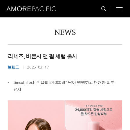
M
Total
Search
NEWS
라네즈, 바운시 앤 펌 세럼 출시
브랜드
2025-03-17
™
*
SmoothTech
캡슐 24,000개
담아 탱탱하고 탄탄한 피부
선사