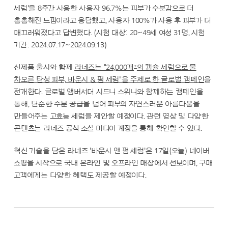
세럼'을 8주간 사용한 사용자 96.7%는 피부가 수분감으로 더
촘촘해진 느낌이라고 응답했고, 사용자 100%가 사용 후 피부가 더
매끄러워졌다고 답변했다. (시험 대상: 20~49세 여성 31명, 시험
기간: 2024.07.17~2024.09.13)
*
신제품 출시와 함께
라네즈는 "24,000개
의 캡슐 세럼으로 물
차오른 탄성 피부, 바운시 & 펌 세럼"을 주제로 한 글로벌 캠페인
을
전개한다. 글로벌 앰버서더 시드니 스위니와 함께하는 캠페인을
통해, 단순한 수분 공급을 넘어 피부의 자연스러운 아름다움을
만들어주는 고효능 세럼을 제안할 예정이다. 관련 영상 및 다양한
콘텐츠는 라네즈 공식 소셜 미디어 계정을 통해 확인할 수 있다.
혁신 기술을 담은 라네즈 '바운시 앤 펌 세럼'은 17일(오늘) 네이버
쇼핑을 시작으로 국내 온라인 및 오프라인 매장에서 선보이며, 구매
고객에게는 다양한 혜택도 제공할 예정이다.