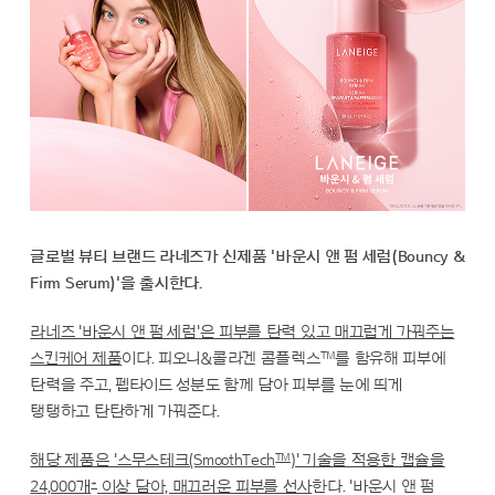
글로벌 뷰티 브랜드 라네즈가 신제품 '바운시 앤 펌 세럼(Bouncy &
Firm Serum)'을 출시한다.
라네즈 '바운시 앤 펌 세럼'은 피부를 탄력 있고 매끄럽게 가꿔주는
™
스킨케어 제품
이다. 피오니&콜라겐 콤플렉스
를 함유해 피부에
탄력을 주고, 펩타이드 성분도 함께 담아 피부를 눈에 띄게
탱탱하고 탄탄하게 가꿔준다.
™
해당 제품은 '스무스테크(SmoothTech
)' 기술을 적용한 캡슐을
*
24,000개
이상 담아, 매끄러운 피부를 선사
한다. '바운시 앤 펌