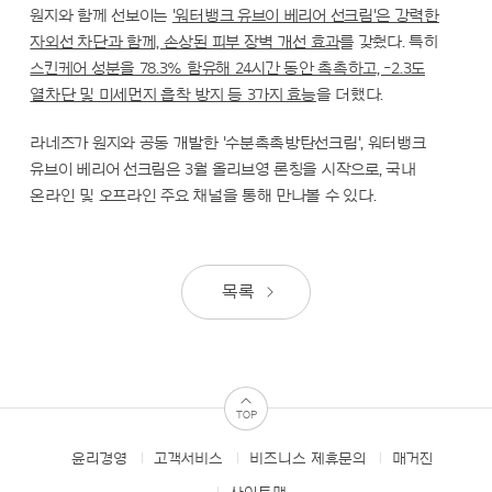
원지와 함께 선보이는
'워터뱅크 유브이 베리어 선크림'은 강력한
자외선 차단과 함께, 손상된 피부 장벽 개선 효과
를 갖췄다. 특히
스킨케어 성분을 78.3% 함유해 24시간 동안 촉촉하고, -2.3도
열차단 및 미세먼지 흡착 방지 등 3가지 효능
을 더했다.
라네즈가 원지와 공동 개발한 '수분촉촉방탄선크림', 워터뱅크
유브이 베리어 선크림은 3월 올리브영 론칭을 시작으로, 국내
온라인 및 오프라인 주요 채널을 통해 만나볼 수 있다.
목록
TOP
윤리경영
고객서비스
비즈니스 제휴문의
매거진
FOOTER
MENUS