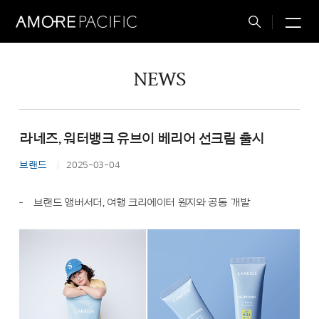
M
Total
Search
NEWS
라네즈, 워터뱅크 유브이 베리어 선크림 출시
브랜드
2025-03-04
브랜드 앰버서더, 여행 크리에이터 원지와 공동 개발