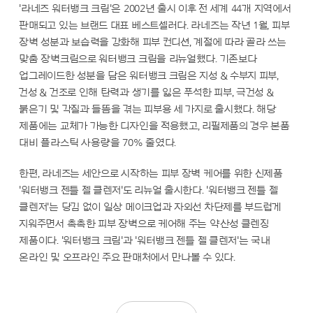
'라네즈 워터뱅크 크림'은 2002년 출시 이후 전 세계 44개 지역에서
판매되고 있는 브랜드 대표 베스트셀러다. 라네즈는 작년 1월, 피부
장벽 성분과 보습력을 강화해 피부 컨디션, 계절에 따라 골라 쓰는
맞춤 장벽크림으로 워터뱅크 크림을 리뉴얼했다. 기존보다
업그레이드한 성분을 담은 워터뱅크 크림은 지성 & 수부지 피부,
건성 & 건조로 인해 탄력과 생기를 잃은 푸석한 피부, 극건성 &
붉은기 및 각질과 들뜸을 겪는 피부용 세 가지로 출시했다. 해당
제품에는 교체가 가능한 디자인을 적용했고, 리필제품의 경우 본품
대비 플라스틱 사용량을 70% 줄였다.
한편, 라네즈는 세안으로 시작하는 피부 장벽 케어를 위한 신제품
'워터뱅크 젠틀 젤 클렌저'도 리뉴얼 출시한다. '워터뱅크 젠틀 젤
클렌저'는 당김 없이 일상 메이크업과 자외선 차단제를 부드럽게
지워주면서 촉촉한 피부 장벽으로 케어해 주는 약산성 클렌징
제품이다. '워터뱅크 크림'과 '워터뱅크 젠틀 젤 클렌저'는 국내
온라인 및 오프라인 주요 판매처에서 만나볼 수 있다.