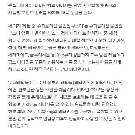
콘셉트에 맞는 바비인형의 이미지를 담았고, 강렬한 핫핑크와
제품별 포인트 컬러를 배치해 더욱 눈길을 끈다.
세 가지 제품 중 '슈퍼콜라겐 올인원 부스터'는 슈퍼콜라겐 올인원
부스터 앰플과 올인원 부스터 정제가 하나로 합쳐진 이중 제형
형태로 여성에게 필수적인 비타민미네랄 성분인 비오틴, 나이아신,
셀렌, 철분, 비타민C는 물론 콜라겐, 엘라스틴, 히알루론산,
세라마이드, 글루타치온 등 이너뷰티 성분까지 고루 담은 제품이다.
평소 비타민을 꾸준히 섭취하는 이들 중 뷰티 성분까지 꼼꼼하게
챙기고 싶다면 적극 추천하는 뷰티 비타민이다.
'슈퍼레티놀 C'는 주요 성분인 레티놀(비타민A)에 비타민 C, D, E,
아연, 판토텐산 등을 배합한 제품이다. 비타민 C와 E는 항산화
작용을 통해 유해산소로부터 세포를 보호하는 데 도움을 줄 수
있으며 이외에도 시너지를 낼 수 있는 원료들을 다량 함유했다.
하루 최대 2포로 1,000mg의 비타민 C를 간편하게 섭취할 수 있고
분말 섭취 방식으로 민감성 피부도 안심하고 사용할 수 있는 데일리
비타민이다.