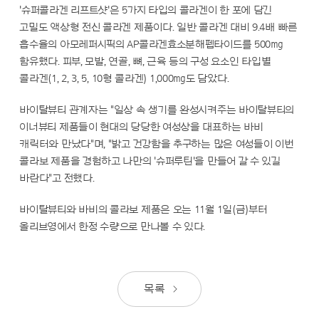
'슈퍼콜라겐 리프트샷'은 5가지 타입의 콜라겐이 한 포에 담긴
고밀도 액상형 전신 콜라겐 제품이다. 일반 콜라겐 대비 9.4배 빠른
흡수율의 아모레퍼시픽의 AP콜라겐효소분해펩타이드를 500㎎
함유했다. 피부, 모발, 연골, 뼈, 근육 등의 구성 요소인 타입별
콜라겐(1, 2, 3, 5, 10형 콜라겐) 1,000㎎도 담았다.
바이탈뷰티 관계자는 "일상 속 생기를 완성시켜주는 바이탈뷰티의
이너뷰티 제품들이 현대의 당당한 여성상을 대표하는 바비
캐릭터와 만났다"며, "밝고 건강함을 추구하는 많은 여성들이 이번
콜라보 제품을 경험하고 나만의 '슈퍼루틴'을 만들어 갈 수 있길
바란다"고 전했다.
바이탈뷰티와 바비의 콜라보 제품은 오는 11월 1일(금)부터
올리브영에서 한정 수량으로 만나볼 수 있다.
목록