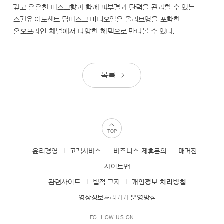
깊고 은은한 머스크향과 함께 피부결과 탄력을 관리할 수 있는
스킨유 이노센트 딥머스크 바디오일은 올리브영을 포함한
온오프라인 채널에서 다양한 혜택으로 만나볼 수 있다.
목록
TOP
윤리경영
고객서비스
비즈니스 제휴문의
매거진
FOOTER
MENUS
사이트맵
관련사이트
법적 고지
개인정보 처리방침
영상정보처리기기 운영방침
FOLLOW US ON