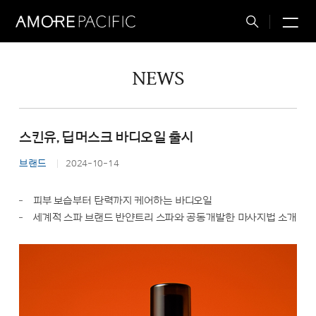
M
Total
Search
NEWS
스킨유, 딥머스크 바디오일 출시
브랜드
2024-10-14
피부 보습부터 탄력까지 케어하는 바디오일
세계적 스파 브랜드 반얀트리 스파와 공동개발한 마사지법 소개