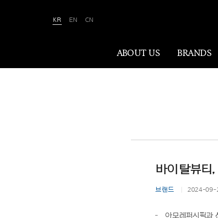
KR
EN
CN
Amorepacific
ABOUT US
BRANDS
ABOUT US
아모레퍼시픽은 ‘사람을 아름답게, 세상을
아름답게(We Make A MORE Beautiful
World)’ 합니다. 80여 년간 아름다움과
건강을 이끌어온 소명을 바탕으로, 이제는
바이탈뷰티, 
나이·성별·문화에 상관없이 전 세계 모든
이가 자신만의 아름다움을 실현할 수
브랜드
2024-09-
있도록 ‘New Beauty’라는 아름다움의
미래를 만들어갑니다.
아모레퍼시픽과 신