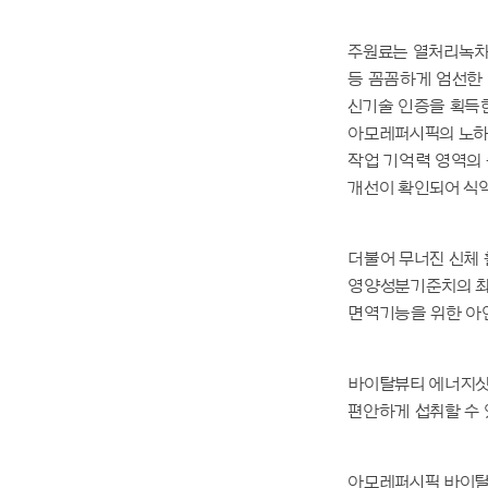
주원료는 열처리녹차추
등 꼼꼼하게 엄선한 
신기술 인증을 획득한
아모레퍼시픽의 노하우
작업 기억력 영역의
개선이 확인되어 식
더불어 무너진 신체 
영양성분기준치의 최대
면역기능을 위한 아연
바이탈뷰티 에너지샷
편안하게 섭취할 수 
아모레퍼시픽 바이탈뷰