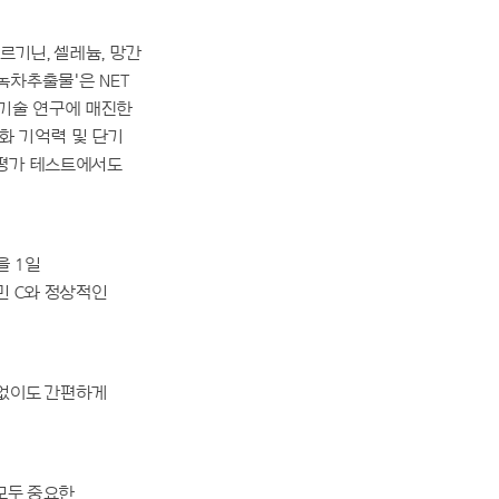
르기닌, 셀레늄, 망간
녹차추출물'은 NET
 기술 연구에 매진한
화 기억력 및 단기
 평가 테스트에서도
을 1일
민 C와 정상적인
 없이도 간편하게
모두 중요한