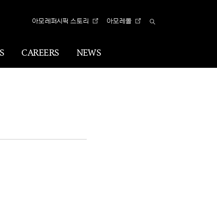
아모레퍼시픽 스토리
아모레몰
Total
Search
S
CAREERS
NEWS
n
Visual
Identity
CI
아리따 글꼴