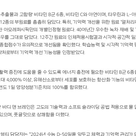
출물과 고함량 비타민 B군 6종, 비타민 C와 아연이며, 타우린과 L-아
12종의 부원료를 촘촘히 담았다. 특히, 기억력 개선을 위한 원료 '열처리
 아모레퍼시픽만의 개별인정형 원료다. 40여년간 우수한 녹차 재배 및
를 그대로 담았다. 12주간 원료의 인체적용시험결과 시각적·공간적 일
 종합점수가 유의적으로 개선됨을 확인했다. 학습능력 및 시각적 기억력
약처로부터 기억력 개선 기능성을 인정받았다.
활력 증진에 도움을 줄 수 있도록 에너지 충전에 필요한 비타민 B군 6종
 4,000% 이상, 유해산소로부터 세포를 보호하는 항산화 기능의 비타
도 1일 영양성분기준치의 100%를 함유했다.
 바디 앤 브레인은 고도의 기술력과 소프트 슬라이딩 공법 적용으로 물
있으며, 풋귤맛으로 상쾌함을 더했다.
티 담당자는 "2024년 수능 D-50일을 앞두고 체력과 기억력 관리가 