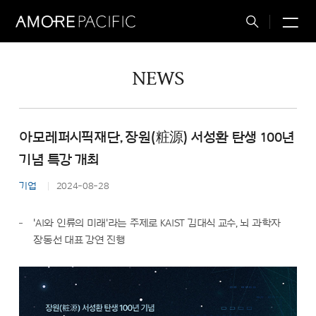
M
Total
Search
NEWS
아모레퍼시픽재단, 장원(粧源) 서성환 탄생 100년
기념 특강 개최
기업
2024-08-28
'AI와 인류의 미래'라는 주제로 KAIST 김대식 교수, 뇌 과학자
장동선 대표 강연 진행