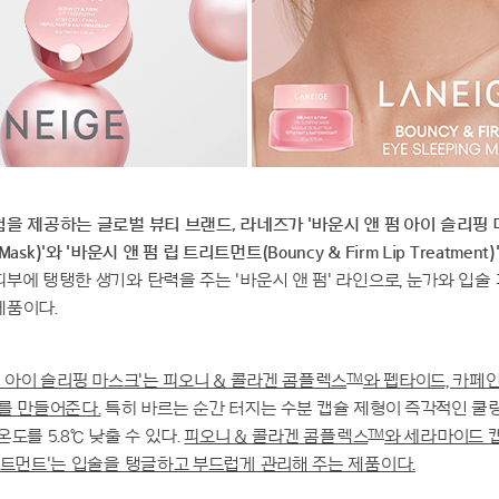
을 제공하는 글로벌 뷰티 브랜드, 라네즈가 '바운시 앤 펌 아이 슬리핑 마스
ng Mask)'와 '바운시 앤 펌 립 트리트먼트(Bouncy & Firm Lip Treatmen
부에 탱탱한 생기와 탄력을 주는 '바운시 앤 펌' 라인으로, 눈가와 입술
제품이다.
™
펌 아이 슬리핑 마스크'는 피오니 & 콜라겐 콤플렉스
와 펩타이드, 카페
를 만들어준다.
특히 바르는 순간 터지는 수분 캡슐 제형이 즉각적인 쿨링
™
도를 5.8℃ 낮출 수 있다.
피오니 & 콜라겐 콤플렉스
와 세라마이드 
리트먼트'는 입술을 탱글하고 부드럽게 관리해 주는 제품이다.