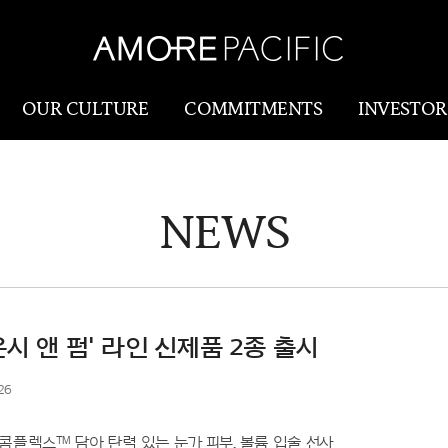
OUR CULTURE
COMMITMENTS
INVESTOR
NEWS
Amorepacific
Research & Innovatio
Our Story
연구개발
Our History
생산물류(SCM)
Our Values
운시 앤 펌' 라인 신제품 2종 출시
Holistic Longevity
26
Solution
™
 콤플렉스
담아 탄력 있는 눈가 피부, 볼륨 입술 선사