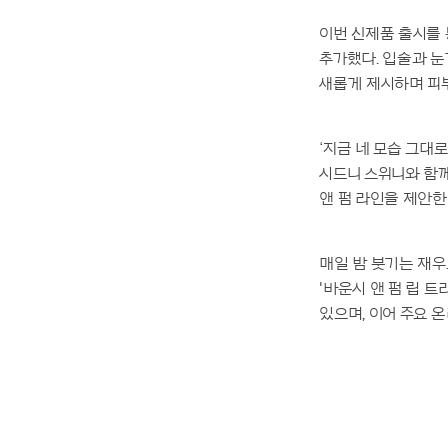
이번 신제품 출시를 
추가했다. 입술과 눈
새롭게 제시하며 피부
‘지금 네 모습 그대로
시드니 스위니와 함께
앤 펌 라인을 제안한
매일 밤 붓기는 재우
'바운시 앤 펌 립 
있으며, 이어 주요 