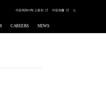
아모레퍼시픽 스토리
아모레몰
Total
Search
S
CAREERS
NEWS
n
Visual
Identity
CI
아리따 글꼴