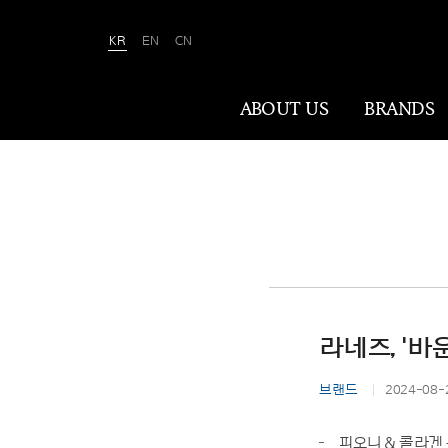
KR
EN
CN
Amorepacific
ABOUT US
BRANDS
ABOUT US
아모레퍼시픽은 ‘사람을 아름답게, 세상을
아름답게(We Make A MORE Beautiful
World)’ 합니다. 80여 년간 아름다움과
건강을 이끌어온 소명을 바탕으로, 이제는
라네즈, '바
나이·성별·문화에 상관없이 전 세계 모든
이가 자신만의 아름다움을 실현할 수
브랜드
2024-08-
있도록 ‘New Beauty’라는 아름다움의
미래를 만들어갑니다.
피오니 & 콜라겐