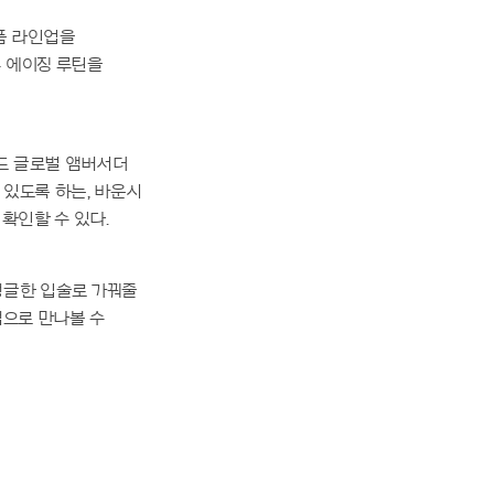
제품 라인업을
우 에이징 루틴을
브랜드 글로벌 앰버서더
 있도록 하는, 바운시
확인할 수 있다.
 탱글한 입술로 가꿔줄
택으로 만나볼 수