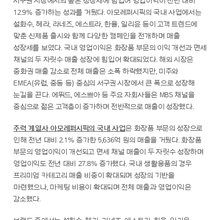
서구권 시장에서의 높은 성장세에 힘입어 영업이익이 전년 대비
12.9% 증가하는 성과를 거뒀다. 아모레퍼시픽의 국내 사업에서는
설화수, 헤라, 라네즈, 에스트라, 한율, 일리윤 등이 고객 트렌드에
맞춘 신제품 출시와 함께 다양한 캠페인을 전개하며 매출
성장세를 보였다. 국내 영업이익은 화장품 부문의 이익 개선과 면세
채널의 두 자릿수 매출 성장에 힘입어 확대되었다. 해외 시장은
중화권 매출 감소로 전체 매출은 소폭 하락했지만, 미주와
EMEA(유럽, 중동 등) 중심의 서구권 시장에서 큰 폭으로 성장해
눈길을 끈다. 에뛰드, 에스쁘아 등 주요 자회사들은 MBS 채널을
중심으로 젊은 고객층이 증가하며 전반적으로 매출이 성장했다.
주력 계열사 아모레퍼시픽의 국내 사업
은 화장품 부문의 성장으로
인해 전년 대비 2.1% 증가한 5,636억 원의 매출을 거뒀다. 화장품
부문의 영업이익이 개선되고 면세 채널 매출이 두 자릿수 성장하며
영업이익도 전년 대비 27.8% 증가했다. 국내 생활용품의 경우
프리미엄 카테고리 매출 비중이 확대되며 성장의 기반을
마련했으나, 마케팅 비용이 확대되며 전체 매출과 영업이익은
감소했다.