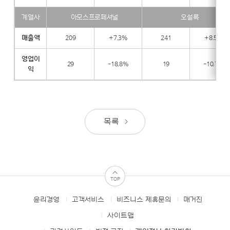
적]
계
계열사
아모스프로페셔널
오설록
열
사
매출액
209
+7.3%
241
+8.5%
실
적]
영업이
29
-18.8%
19
-10.7%
익
목록
TOP
윤리경영
고객서비스
비즈니스 제휴문의
매거진
FOOTER
MENUS
사이트맵