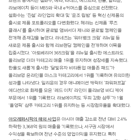
브랜드 중에서는 설화수, 헤라, 라네즈, 에스트라, 한율, 일리윤,
라보에이치 등이 MBS와 국내 e커머스를 중심으로 선전했다.
설화수는 ‘진설’ 라인업의 확대 및 ‘윤조 립밤’ 등 혁신 신제품의
출시로 제품 포트폴리오를 다변화했다. 헤라는 신제품 ‘루즈
클래시’를 출시하며 글로벌 앰버서더 제니와 글로벌 캠페인을
전개해 존재감을 높였다. 라네즈는 ‘워터뱅크 크림’ 리뉴얼 등
새로운 제품 출시와 함께 리브랜딩 캠페인을 전개하며 이목을
집중시켰다. ‘아토베리어 365크림’을 리뉴얼 출시한 에스트라도
올리브영 더마 카테고리 매출 1위를 유지하며 성장세를 지속했다.
한율도 새롭게 출시한 ‘달빛유자 비타톤업 애플존 패드’가
올리브영 온라인몰 마스크 카테고리에서 1위를 기록하며 유의미한
성과를 나타냈다. 일리윤의 경우 애니메이션 캐릭터 ‘파워퍼프걸’
에디션으로 화제를 모은 ‘레드 이치’ 라인이 올리브영 바디 케어
부문에서 1위를 기록했다. 라보에이치도 ‘두피 강화 샴푸’가 1월
‘올영픽’ 샴푸 카테고리 1위를 유지하는 등 시장점유율을 확대했다.
아모레퍼시픽의 해외 사업
은 아시아 매출 감소로 전년 대비 2.4%
하락한 3,368억 원의 매출을 기록했으나, 서구권 시장에서
수익성을 확보하며 전년 수준의 영업이익을 유지했다. 특히