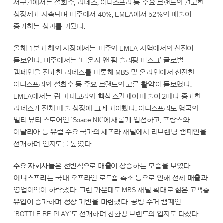
서구권에서는 설화수, 라네즈, 이니스프리 등 주요 브랜드의 견고한
성장세가 지속되며 미주에서 40%, EMEA에서 52%의 매출이
증가하는 성과를 거뒀다.
올해 1분기 해외 시장에서는 미주와 EMEA 지역에서의 선전이
돋보인다. 미주에서는 ‘바운시 앤 펌 슬리핑 마스크’ 글로벌
캠페인을 전개한 라네즈를 비롯해 MBS 및 온라인에서 선전한
이니스프리와 설화수 등 주요 브랜드의 고른 활약이 돋보였다.
EMEA에서는 립 카테고리와 핵심 스킨케어 매출이 2배나 증가한
라네즈가 전체 매출 성장에 크게 기여했다. 이니스프리도 영국의
멀티 뷰티 스토어인 ‘Space NK’에 새롭게 입점하고, 프랑스와
이탈리아 등 유럽 주요 국가의 세포라 채널에서 리브랜딩 캠페인을
전개하며 인지도를 높였다.
주요 자회사
들은 전반적으로 매출이 상승하는 모습을 보였다.
이니스프리
는 국내 오프라인 로드숍 축소 등으로 인해 전체 매출과
영업이익이 하락했다. 그런 가운데도 MBS 채널 확대로 젊은 고객층
유입이 증가하며 성장 기반을 마련했다. 공병 수거 캠페인
‘BOTTLE RE:PLAY’도 전개하며 친환경 브랜드의 입지도 다졌다.