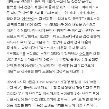
에뛰드
는 MBS를 비롯해 에이블리, 무신사 등 신성장 온라인
플랫폼에서 선전하며 전체 매출이 증가했다. ‘에뛰드 마이 베스트
톤 아이 팔레트’ 등 신제품 출시로 메이크업 카테고리의 리더십도
확대했다.
에스쁘아
는 립 신제품 ‘노웨어 바밍 글로우’가 올리브영
립 카테고리 1위에 오르는 등 MBS와 e커머스 채널을 중심으로
매출이 성장했다. 앰버서더 윈터와 함께한 봄 메이크업 캠페인 등
브랜드 매력 강화에도 매진했다.
아모스프로페셔널
은 입점 살롱이
지속해서 확대 중인 아윤채의 고성장에 힘입어 전체 매출이
증가했다. 남성 타깃의 ‘익스프레스 다운펌’ 출시 등 시술
포트폴리오를 보강하며 브랜드 경쟁력도 강화했다.
오설록
은 매장
방문 고객의 증가와 함께 ‘아마존’ 등 글로벌 플랫폼 수요 확대로
전체 매출이 성장했다. ‘바닐라 허니 블랙티’ 등 고객 트렌드에
대응하는 신제품을 통해 브랜드의 경쟁력도 제고했다.
아모레퍼시픽그룹은 ‘Grow Together’의 경영 방침에 따라 ‘브랜드
가치 제고’, ‘글로벌 리밸런싱,’ ‘고객 중심 경영’의 경영전략을 추진
중이다. 우선 각 브랜드의 핵심 가치를 분명하게 하는 브랜드 코어
강화 작업에 매진하고 있다. 여기에 고객 공감 콘텐츠 개발 및 엔진
상품 강화를 통해 더 높은 브랜드 가치를 만들어 나갈 계획이다.