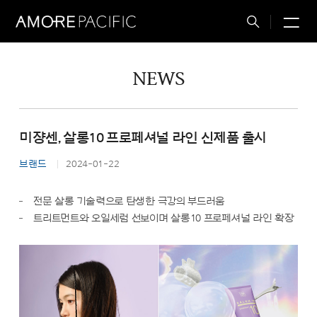
M
Total
Search
NEWS
미쟝센, 살롱10 프로페셔널 라인 신제품 출시
브랜드
2024-01-22
전문 살롱 기술력으로 탄생한 극강의 부드러움
트리트먼트와 오일세럼 선보이며 살롱10 프로페셔널 라인 확장