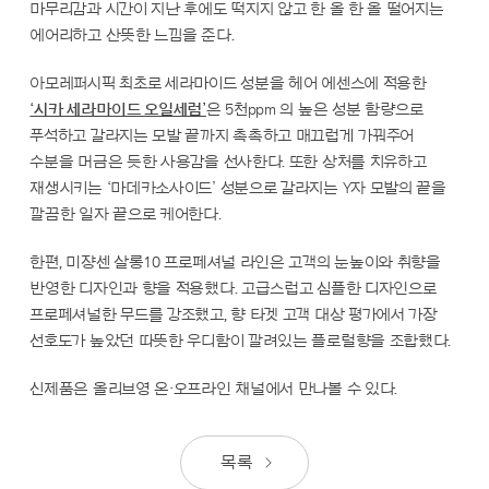
마무리감과 시간이 지난 후에도 떡지지 않고 한 올 한 올 떨어지는
에어리하고 산뜻한 느낌을 준다.
아모레퍼시픽 최초로 세라마이드 성분을 헤어 에센스에 적용한
‘시카 세라마이드 오일세럼’
은 5천ppm 의 높은 성분 함량으로
푸석하고 갈라지는 모발 끝까지 촉촉하고 매끄럽게 가꿔주어
수분을 머금은 듯한 사용감을 선사한다. 또한 상처를 치유하고
재생시키는 ‘마데카소사이드’ 성분으로 갈라지는 Y자 모발의 끝을
깔끔한 일자 끝으로 케어한다.
한편, 미쟝센 살롱10 프로페셔널 라인은 고객의 눈높이와 취향을
반영한 디자인과 향을 적용했다. 고급스럽고 심플한 디자인으로
프로페셔널한 무드를 강조했고, 향 타겟 고객 대상 평가에서 가장
선호도가 높았던 따뜻한 우디함이 깔려있는 플로럴향을 조합했다.
신제품은 올리브영 온·오프라인 채널에서 만나볼 수 있다.
목록