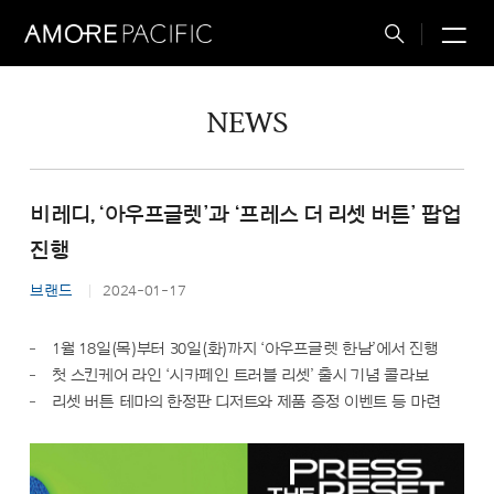
M
Total
Search
NEWS
비레디, ‘아우프글렛’과 ‘프레스 더 리셋 버튼’ 팝업
진행
브랜드
2024-01-17
1월 18일(목)부터 30일(화)까지 ‘아우프글렛 한남’에서 진행
첫 스킨케어 라인 ‘시카페인 트러블 리셋’ 출시 기념 콜라보
리셋 버튼 테마의 한정판 디저트와 제품 증정 이벤트 등 마련