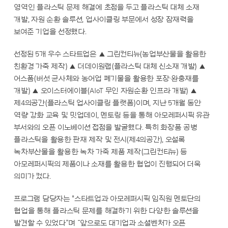
영역인 플라스틱 문제 해결에 초점을 두고 플라스틱 대체 소재
개발, 자원 순환 솔루션, 업사이클링 부문에서 성장 잠재력을
보여준 기업을 선정했다.
선정된 5개 우수 스타트업은 ▲ 그린컨티뉴(농업부산물을 활용한
친환경 가죽 제작) ▲ 더데이원랩(플라스틱 대체 신소재 개발) ▲
어스폼(버섯 균사체와 농어업 폐기물을 활용한 포장·완충재를
개발) ▲ 오이스터에이블(AIoT 무인 자원순환 인프라 개발) ▲
제4의공간(플라스틱 업사이클링 플랫폼)이며, 지난 5개월 동안
역량 강화 교육 및 밋업데이, 멘토링 등을 통해 아모레퍼시픽 유관
부서와의 오픈 이노베이션 접점을 발굴했다. 특히 화장품 공병
플라스틱을 활용한 판재 제작 및 전시(제4의공간), 오설록
녹차부산물을 활용한 녹차 가죽 제품 제작(그린컨티뉴) 등
아모레퍼시픽의 제품이나 소재를 활용한 협업이 진행되어 더욱
의미가 컸다.
프로그램 담당자는 "스타트업과 아모레퍼시픽 임직원 멘토단의
협업을 통해 플라스틱 문제를 해결하기 위한 다양한 솔루션을
발견할 수 있었다”며 “앞으로도 대기업과 소셜벤처가 오픈