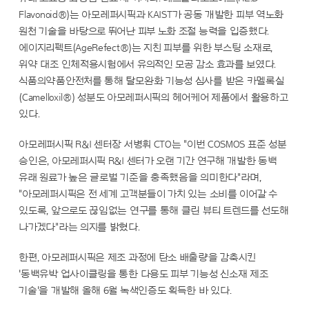
Flavonoid®)는 아모레퍼시픽과 KAIST가 공동 개발한 피부 역노화
원천 기술을 바탕으로 뛰어난 피부 노화 조절 능력을 입증했다.
에이지리펙트(AgeRefect®)는 지친 피부를 위한 부스팅 소재로,
위약 대조 인체적용시험에서 유의적인 모공 감소 효과를 보였다.
식품의약품안전처를 통해 탈모완화 기능성 심사를 받은 카멜록실
(Camelloxil®) 성분도 아모레퍼시픽의 헤어케어 제품에서 활용하고
있다.
아모레퍼시픽 R&I 센터장 서병휘 CTO는 "이번 COSMOS 표준 성분
승인은, 아모레퍼시픽 R&I 센터가 오랜 기간 연구해 개발한 동백
유래 원료가 높은 글로벌 기준을 충족했음을 의미한다"라며,
"아모레퍼시픽은 전 세계 고객분들이 가치 있는 소비를 이어갈 수
있도록, 앞으로도 끊임없는 연구를 통해 클린 뷰티 트렌드를 선도해
나가겠다"라는 의지를 밝혔다.
한편, 아모레퍼시픽은 제조 과정에 탄소 배출량을 감축시킨
'동백유박 업사이클링을 통한 다용도 피부 기능성 신소재 제조
기술'을 개발해 올해 6월 녹색인증도 획득한 바 있다.