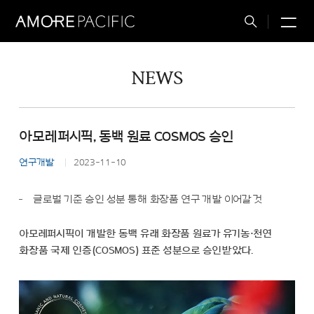
M
Total
Search
NEWS
아모레퍼시픽, 동백 원료 COSMOS 승인
연구개발
2023-11-10
글로벌 기준 승인 성분 통해 화장품 연구 개발 이어갈 것
아모레퍼시픽이 개발한 동백 유래 화장품 원료가 유기농·천연
화장품 국제 인증(COSMOS) 표준 성분으로 승인받았다.