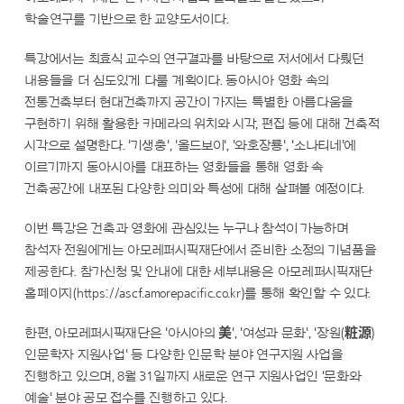
학술연구를 기반으로 한 교양도서이다.
특강에서는 최효식 교수의 연구결과를 바탕으로 저서에서 다뤘던
내용들을 더 심도있게 다룰 계획이다. 동아시아 영화 속의
전통건축부터 현대건축까지 공간이 가지는 특별한 아름다움을
구현하기 위해 활용한 카메라의 위치와 시각, 편집 등에 대해 건축적
시각으로 설명한다. '기생충', '올드보이', '와호장룡', '소나티네'에
이르기까지 동아시아를 대표하는 영화들을 통해 영화 속
건축공간에 내포된 다양한 의미와 특성에 대해 살펴볼 예정이다.
이번 특강은 건축과 영화에 관심있는 누구나 참석이 가능하며
참석자 전원에게는 아모레퍼시픽재단에서 준비한 소정의 기념품을
제공한다. 참가신청 및 안내에 대한 세부내용은 아모레퍼시픽재단
홈페이지(https://ascf.amorepacific.co.kr)를 통해 확인할 수 있다.
한편, 아모레퍼시픽재단은 '아시아의 美', '여성과 문화', '장원(粧源)
인문학자 지원사업' 등 다양한 인문학 분야 연구지원 사업을
진행하고 있으며, 8월 31일까지 새로운 연구 지원사업인 '문화와
예술' 분야 공모 접수를 진행하고 있다.