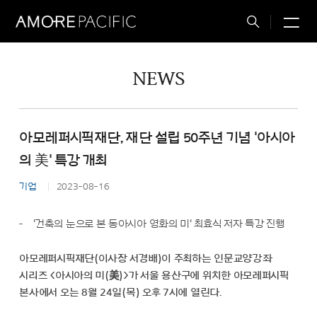
M
Total
Search
NEWS
아모레퍼시픽재단, 재단 설립 50주년 기념 '아시아
의 美' 특강 개최
기업
2023-08-16
'건축의 눈으로 본 동아시아 영화의 미' 최효식 저자 특강 진행
아모레퍼시픽재단(이사장 서경배)이 주최하는 인문교양강좌
시리즈 <아시아의 미(美)>가 서울 용산구에 위치한 아모레퍼시픽
본사에서 오는 8월 24일(목) 오후 7시에 열린다.