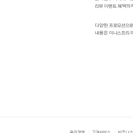
리뷰 이벤트 혜택까지
다양한 프로모션으로 
내용은 이니스프리 매장 
윤리경영
고객서비스
비즈니스