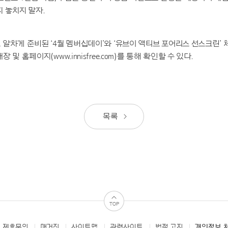
 놓치지 말자.
알차게 준비된 ‘4월 멤버십데이’와 ‘유브이 액티브 포어리스 선스크린’
및 홈페이지(www.innisfree.com)를 통해 확인할 수 있다.
목록
TOP
 제휴문의
매거진
사이트맵
관련사이트
법적 고지
개인정보 