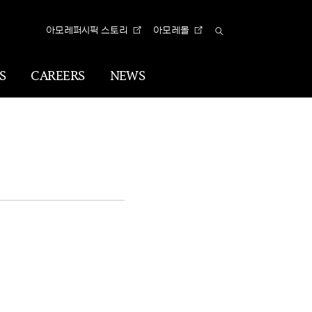
아모레퍼시픽 스토리
아모레몰
Total
Search
S
CAREERS
NEWS
n
Visual
Identity
CI
아리따 글꼴