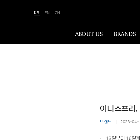
KR
EN
CN
Amorepacific
ABOUT US
BRANDS
ABOUT US
아모레퍼시픽은 ‘사람을 아름답게, 세상을
아름답게(We Make A MORE Beautiful
World)’ 합니다. 80여 년간 아름다움과
건강을 이끌어온 소명을 바탕으로, 이제는
이니스프리, 
나이·성별·문화에 상관없이 전 세계 모든
이가 자신만의 아름다움을 실현할 수
브랜드
2023-04-
있도록 ‘New Beauty’라는 아름다움의
미래를 만들어갑니다.
13일부터 16일까