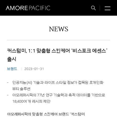
M
Total
Search
NEWS
커스텀미, 1:1 맞춤형 스킨케어 ‘비스포크 에센스’
출시
브랜드
2023-01-31
인공지능(AI) 기술과 라이프 스타일 정보가 접목된 초개인화
뷰티 솔루션
아모레퍼시픽의 77년 연구 기술력과 축적 데이터를 기반으로
18,400여 개 레시피 제안
아모레퍼시픽의 맞춤형 스킨케어 브랜드 ‘커스텀미