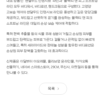
대표 상품인 ‘샌달우드 인텐시브‘ 라인과 ‘블랙티 앤 피그 소프트닝’
라인 모두 바디워시, 바디로션, 핸드크림으로 구성했다. 고영양
고보습 케어의 샌달우드 인텐시브 라인은 풍성하고 깊은 영양감을
제공하고, 부드럽고 산뜻하게 윤기를 완성하는 블랙티 앤 피크
소프트닝 라인은 데일리 손상·보습 케어에 적합하다.
특허 편백 추출물 등의 식물 유래 성분이 거칠고 손상된 피부를
부드럽고 탄력있는 피부로 가꾼다. 겉돌거나 끈적임 없이 빠르게
스며들고, 특히 세라마이드와 판테놀 성분을 함유한 바디로션은
손상된 피부 장벽을 강화하는 데 효과적이다.
신제품은 이달부터 아모레몰, 올리브영 온라인몰, 카카오톡
선물하기, 네이버 스마트스토어, 29CM, 무신사, 마켓컬리 등을 통해
만나볼 수 있다.
목록