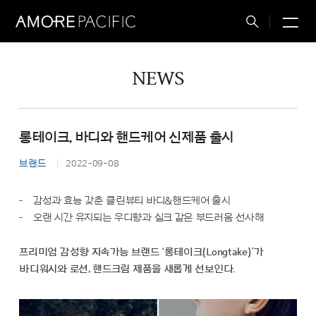
M
Total
Search
NEWS
롱테이크, 바디와 핸드케어 신제품 출시
브랜드
2022-09-08
감성과 효능 갖춘 클린뷰티 바디&핸드케어 출시
오랜 시간 유지되는 우디향과 실크 같은 부드러움 선사해
프리미엄 감성향 지속가능 브랜드 ‘롱테이크(Longtake)’가
바디워시와 로션, 핸드크림 제품을 새롭게 선보인다.