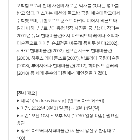
포착함으로써 현대 사진의 새로운 역사를 썼다는 평가를
받고 있다. 거스키는 에센의 폴크방 국립 예술대학교에서
수학했으며, 뒤셀도르프 쿤스트 아카데미에서 베른트와
힐라 베허 부부로부터 유형학적 사진을 공부했다. 작가는
2001년 뉴욕 현대미술관에서 마드리드의 레이나 소피아
미술관으로 이어진 순회전을 비롯해 퐁피두 센터(2002),
시카고 현대미술관(2002), 샌프란시스코 현대미술관
(2003), 하우스 데어 쿤스트(2007), 빅토리아 국립미술관
(2008), 루이지애나 현대미술관(2012), 헤이워드 갤러리
(2018) 등 세계 유수의 기관에서 개인전을 가졌다.
[전시 개요]
▶ 제목: 《Andreas Gursky》 (안드레아스 거스키)
▶ 기간: 2022년 3월 31일(목) ~ 8월 14일(일)
▶ 시간: 오전 10시 ~ 오후 6시 (17:30 입장 마감), 월요일
휴관
▶ 장소: 아모레퍼시픽미술관 (서울시 용산구 한강대로
100)