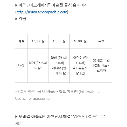
▶ 예약: 아모레퍼시픽미술관 공식 홈페이지
(
http://apma.amorepacific.com
)
▶ 요금
가격
17,000원
13,000원
10,000원
무료
학생 (만 7세
어린이 (만
36개월 미만
성인 (만 19세
~18세)
3~6세)
대상
ICOM 카드*
이상)
시니어 (만
국가유공자,
소지자
65세 이상)
장애인
*ICOM 카드: 국제 박물관 협의회 카드(International
Council of museums)
▶ 모바일 애플리케이션 전시 해설: ‘APMA 가이드’ 무료
제공