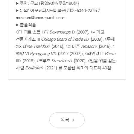
▶ 주차: 무료 (평일90분/주말180분)
▶ 문의: 아모레퍼시픽미술관 / 02-6040-2345 /
museum@amorepacific.com
▶ 출품작품:
<F1 피트 스톱 I
F1 Boxenstopp
I> (2007), <시카고
선물거래소 III
Chicago Board of Trade III
> (2009), <무제
XIX
Ohne Titel XIX
> (2015), <아마존
Amazon
> (2016), <
평양 VI
Pyongyang VI
> (2017 (2007)), <라인강 III
Rhein
III> (2018), <크루즈
Kreuzfahrt
> (2020), <얼음 위를 걷는
사람
Eisläufer
> (2021) 를 포함한 작가의 대표작 40점
목록