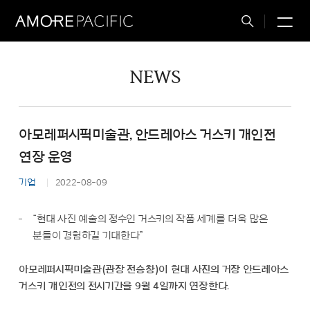
M
Total
Search
NEWS
아모레퍼시픽미술관, 안드레아스 거스키 개인전
연장 운영
기업
2022-08-09
“현대 사진 예술의 정수인 거스키의 작품 세계를 더욱 많은
분들이 경험하길 기대한다”
아모레퍼시픽미술관(관장 전승창)이 현대 사진의 거장 안드레아스
거스키 개인전의 전시기간을 9월 4일까지 연장한다.