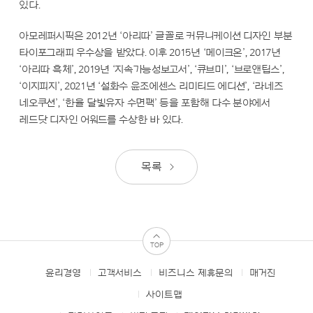
있다.
아모레퍼시픽은 2012년 ‘아리따’ 글꼴로 커뮤니케이션 디자인 부분
타이포그래피 우수상을 받았다. 이후 2015년 ‘메이크온’, 2017년
‘아리따 흑체’, 2019년 ‘지속가능성보고서’, ‘큐브미’, ‘브로앤팁스’,
‘이지피지’, 2021년 ‘설화수 윤조에센스 리미티드 에디션’, ‘라네즈
네오쿠션’, ‘한율 달빛유자 수면팩’ 등을 포함해 다수 분야에서
레드닷 디자인 어워드를 수상한 바 있다.
목록
TOP
윤리경영
고객서비스
비즈니스 제휴문의
매거진
FOOTER
MENUS
사이트맵