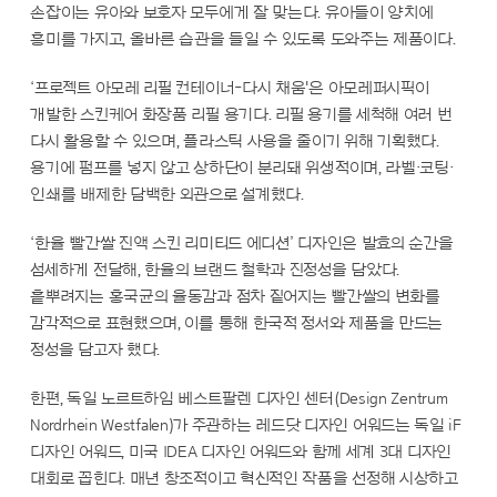
손잡이는 유아와 보호자 모두에게 잘 맞는다. 유아들이 양치에
흥미를 가지고, 올바른 습관을 들일 수 있도록 도와주는 제품이다.
‘프로젝트 아모레 리필 컨테이너-다시 채움'은 아모레퍼시픽이
개발한 스킨케어 화장품 리필 용기다. 리필 용기를 세척해 여러 번
다시 활용할 수 있으며, 플라스틱 사용을 줄이기 위해 기획했다.
용기에 펌프를 넣지 않고 상하단이 분리돼 위생적이며, 라벨·코팅·
인쇄를 배제한 담백한 외관으로 설계했다.
‘한율 빨간쌀 진액 스킨 리미티드 에디션’ 디자인은 발효의 순간을
섬세하게 전달해, 한율의 브랜드 철학과 진정성을 담았다.
흩뿌려지는 홍국균의 율동감과 점차 짙어지는 빨간쌀의 변화를
감각적으로 표현했으며, 이를 통해 한국적 정서와 제품을 만드는
정성을 담고자 했다.
한편, 독일 노르트하임 베스트팔렌 디자인 센터(Design Zentrum
Nordrhein Westfalen)가 주관하는 레드닷 디자인 어워드는 독일 iF
디자인 어워드, 미국 IDEA 디자인 어워드와 함께 세계 3대 디자인
대회로 꼽힌다. 매년 창조적이고 혁신적인 작품을 선정해 시상하고