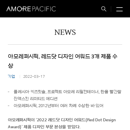
M
Total
Search
NEWS
아모레퍼시픽, 레드닷 디자인 어워드 3개 제품 수
상
기업
2022-03-17
플레시아 키즈칫솔, 프로젝트 아모레 리필컨테이너, 한율 빨간쌀
진액스킨 리미티드 에디션
아모레퍼시픽, 2012년부터 여러 차례 수상한 바 있어
아모레퍼시픽이 ‘2022 레드닷 디자인 어워드(Red Dot Design
Award)’ 제품 디자인 부문 본상을 받았다.