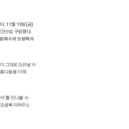
11월 19일(금)
 공간으로 구성했다.
 설화수와 오설록의
이 그대로 드러날 수
아름다움을 더해
어’를 만나볼 수
 ‘오설록 티하우스