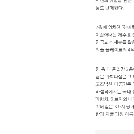
자신의 취향을 담은 
등도 판매한다.
2층에 위치한 ‘찻마루
이끌어내는 제주 화
한국의 식재료를 활용
와플 플레이트와 4색
한 층 더 올라간 3층에
담은 가회다실은 ‘기
고즈넉한 이 공간은 
바설록에서는 국내 정
가향차, 허브차의 베
칵테일은 3가지 핑거
함께 차를 가장 아름