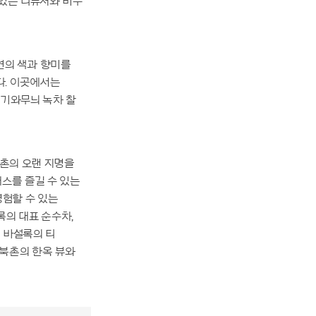
 있는 디퓨저와 비누
본연의 색과 향미를
다. 이곳에서는
 기와무늬 녹차 찰
. 북촌의 오랜 지명을
래스를 즐길 수 있는
경험할 수 있는
록의 대표 순수차,
 바설록의 티
 북촌의 한옥 뷰와