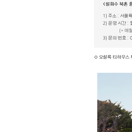
<설화수 북촌 
1) 주소 : 서
2) 운영 시간 
(* 매
3) 문의 번호 : 
◇ 오설록 티하우스 