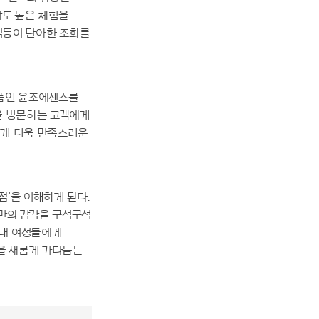
감도 높은 체험을
 석등이 단아한 조화를
상품인 윤조에센스를
을 방문하는 고객에게
에게 더욱 만족스러운
점’을 이해하게 된다.
만의 감각을 구석구석
시대 여성들에게
점을 새롭게 가다듬는