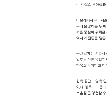
자세히 보기
한옥의 우아함과 
아모레퍼시픽이 서울시
부터 운영하는 두 매
서울 중심에 위치한
역사와 전통을 담은
공간 설계는 건축사사
있도록 전면 유리로 
한옥의 우아함과 현대
한옥 공간과 양옥 일
있다. 양옥 1~3층
북촌점’을 경험할 수 