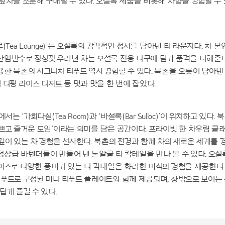
잎차를 소분해 구매할 수 있다. 오설록 제품을 비롯해 차향을 경험할 수
(Tea Lounge)’는 오설록의 감각적인 정서를 담아낸 티 라운지다. 차 
산암반수로 정성껏 우려낸 차는 오설록 전용 다구에 담겨 품격을 더해준
한 북촌의 시그니처 티푸드 역시 경험할 수 있다. 북촌을 오롯이 담아낸
 디핑 라이스 디저트 등 멋과 맛을 한 번에 잡았다.
서는 ‘가회다실(Tea Room)과 ‘바설록(Bar Sulloc)’이 위치하고 있다
쁘고 즐거운 모임’이라는 의미를 담은 공간이다. 프라이빗 한 차우림 클
깊이 있는 차 경험을 선사한다. 북촌의 전경과 함께 차의 새로운 세계를 
상급 바텐더들이 만들어 낸 논알콜 티 칵테일을 만나 볼 수 있다. 오설
이스로 다양한 풍미가 있는 티 칵테일은 화려한 미식의 경험을 제공한다.
푸드로 구성된 미니 티푸드 플레이트와 함께 제공되며, 창밖으로 보이는
답게 즐길 수 있다.