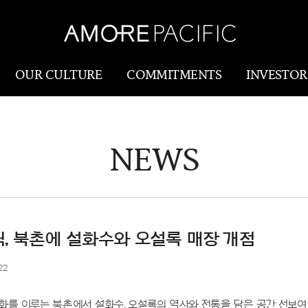
OUR CULTURE
COMMITMENTS
INVESTOR
NEWS
Amorepacific
Research & Innovatio
Our Story
연구개발
Our History
생산물류(SCM)
Our Values
, 북촌에 설화수와 오설록 매장 개점
Holistic Longevity
22
Solution
화를 이루는 북촌에서 설화수, 오설록의 역사와 전통을 담은 공간 선보여