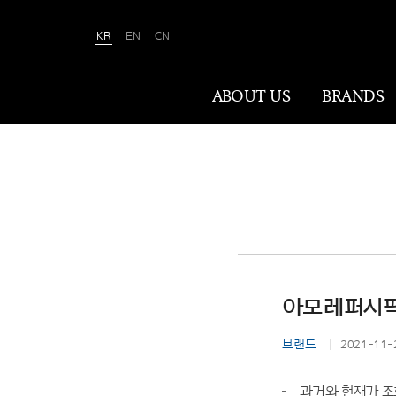
KR
EN
CN
Amorepacific
ABOUT US
BRANDS
ABOUT US
아모레퍼시픽은 ‘사람을 아름답게, 세상을
아름답게(We Make A MORE Beautiful
World)’ 합니다. 80여 년간 아름다움과
건강을 이끌어온 소명을 바탕으로, 이제는
아모레퍼시픽
나이·성별·문화에 상관없이 전 세계 모든
이가 자신만의 아름다움을 실현할 수
브랜드
2021-11-
있도록 ‘New Beauty’라는 아름다움의
미래를 만들어갑니다.
과거와 현재가 조