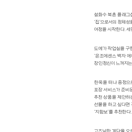
설화수 북촌 플래그
‘집’으로서의 정체성
여정을 시작한다. 세
도예가 작업실을 구
‘윤조에센스 백자 에
장인정신이 느껴지는 
한옥을 떠나 중정으로
포장 서비스가 준비된
추천 상품을 제안하는
선물을 하고 싶다면 
‘지함보’를 추천한다.
고즈넉한 계단을 오르