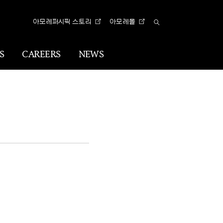
아모레퍼시픽 스토리
아모레몰
Total
Search
S
CAREERS
NEWS
n
Visual
Identity
CI
아리따 글꼴