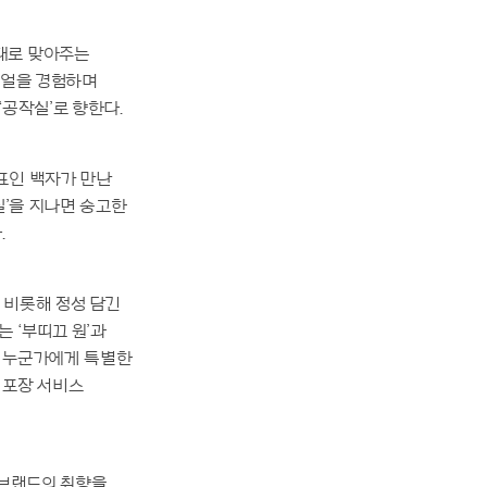
대로 맞아주는
추얼을 경험하며
공작실’로 향한다.
표인 백자가 만난
실’을 지나면 숭고한
.
 비롯해 정성 담긴
 ‘부띠끄 원’과
. 누군가에게 특별한
 포장 서비스
 브랜드의 취향을