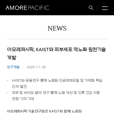
M
Total
Search
NEWS
아모레퍼시픽, KAIST와 피부세포 역노화 원천기술
개발
연구개발
2020-11-26
KAIST와 공동연구 통해 노화된 인공피부모델 및 가역화 핵심
인자 발견
피부 및 바이오 분야 연구 통해 노화 개선 및 인류 건강 수명
연장 기여 기대
아모레퍼시픽 기술연구원은 KAIST와 함께 노화된