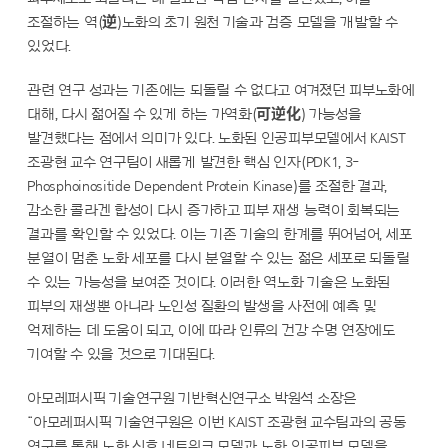
조절하는 역(逆)노화의 초기 원천 기술과 검증 모델을 개발할 수
있었다.
관련 연구 성과는 기존에는 되돌릴 수 없다고 여겨졌던 피부노화에
대해, 다시 젊어질 수 있게 하는 가역화(可逆化) 가능성을
발견했다는 점에서 의미가 있다. 노화된 인공피부모델에서 KAIST
조광현 교수 연구팀이 새롭게 발견한 핵심 인자(PDK1, 3-
Phosphoinositide Dependent Protein Kinase)를 조절한 결과,
감소한 콜라겐 합성이 다시 증가하고 피부 재생 능력이 회복되는
결과를 확인할 수 있었다. 이는 기존 기술의 한계를 뛰어넘어, 세포
분열이 멈춘 노화 세포를 다시 분열할 수 있는 젊은 세포로 되돌릴
수 있는 가능성을 보여준 것이다. 이러한 역노화 기술은 노화된
피부의 재생뿐 아니라 노인성 질환의 발생을 사전에 예측 및
억제하는 데 도움이 되고, 이에 따라 인류의 건강 수명 연장에도
기여할 수 있을 것으로 기대된다.
아모레퍼시픽 기술연구원 기반혁신연구소 박원석 소장은
“아모레퍼시픽 기술연구원은 이번 KAIST 조광현 교수팀과의 공동
연구를 통해 노화 신호 네트워크 모델과 노화 인공피부 모델을