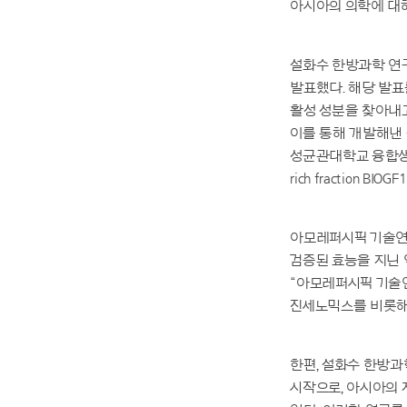
아시아의 의학에 대
설화수 한방과학 연구센터장
발표했다. 해당 발표
활성 성분을 찾아내고
이를 통해 개발해낸 
성균관대학교 융합생명공학과 
rich fraction
아모레퍼시픽 기술연
검증된 효능을 지닌 
“아모레퍼시픽 기술
진세노믹스를 비롯해
한편, 설화수 한방과학 
시작으로, 아시아의 