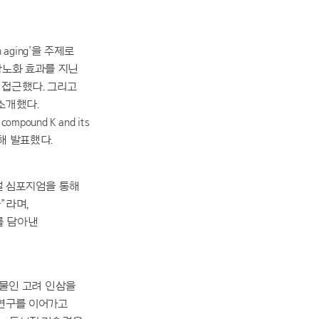
kin aging’을 주제로
항노화 효과를 지닌
 접근했다. 그리고
소개했다.
mpound K and its
대해 발표했다.
벌 심포지엄을 통해
”라며,
를 담아낸
능 식물인 고려 인삼을
 연구를 이어가고