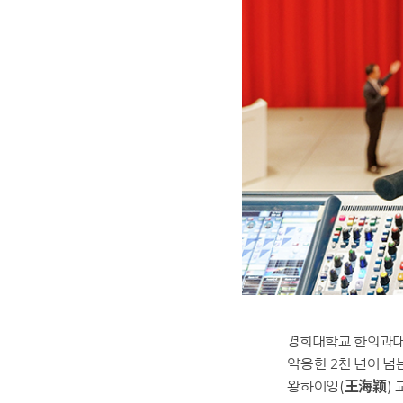
경희대학교 한의과대
약용한 2천 년이 
왕하이잉(王海颖) 