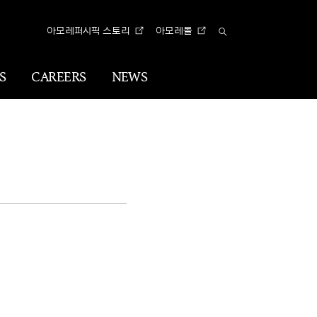
아모레퍼시픽 스토리
아모레몰
Total
Search
S
CAREERS
NEWS
n
Visual
Identity
CI
아리따 글꼴