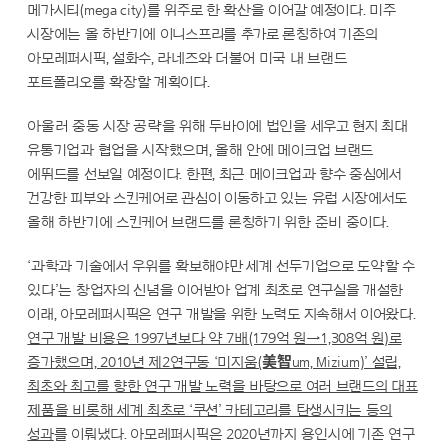
메가시티(mega city)를 위주로 한 확산을 이어갈 예정이다. 미주
시장에는 올 하반기에 이니스프리를 추가로 론칭하여 기존의
아모레퍼시픽, 설화수, 라네즈와 더불어 미국 내 브랜드
포트폴리오를 확장할 계획이다.
아울러 중동 시장 공략을 위해 두바이에 법인을 세우고 현지 최대
유통기업과 협업을 시작했으며, 올해 안에 메이크업 브랜드
에뛰드를 선보일 예정이다. 한편, 최근 메이크업과 향수 중심에서
건강한 피부와 스킨케어로 관심이 이동하고 있는 유럽 시장에서도
올해 하반기에 스킨케어 브랜드를 론칭하기 위한 준비 중이다.
‘과학과 기술에서 우위를 확보해야만 세계 선두기업으로 도약할 수
있다’는 창업자의 신념을 이어받아 업계 최초로 연구실을 개설한
이래, 아모레퍼시픽은 연구 개발을 위한 노력도 지속해서 이어왔다.
연구 개발 비용은 1997년보다 약 7배(179억 원→1,308억 원)로
증가했으며, 2010년 제2연구동 ‘미지움(美智um, Mizium)’ 설립,
최초와 최고를 향한 연구 개발 노력을 바탕으로 여러 브랜드의 대표
제품을 비롯해 세계 최초로 ‘쿠션’ 카테고리를 탄생시키는 등의
성과
를 이뤄냈다. 아모레퍼시픽은 2020년까지 용인시에 기존 연구