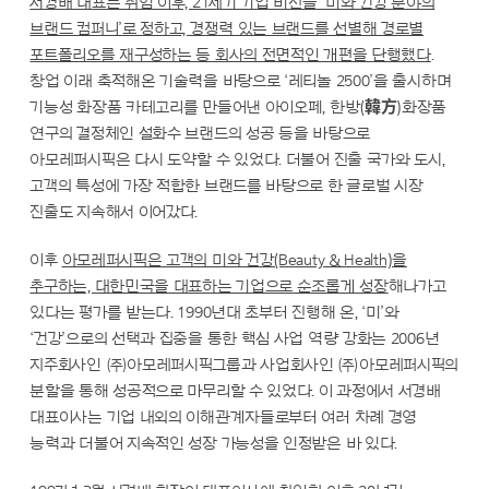
서경배 대표는 취임 이후, 21세기 기업 비전을 ‘미와 건강 분야의
브랜드 컴퍼니’로 정하고, 경쟁력 있는 브랜드를 선별해 경로별
포트폴리오를 재구성하는 등 회사의 전면적인 개편을 단행했다
.
창업 이래 축적해온 기술력을 바탕으로 ‘레티놀 2500’을 출시하며
기능성 화장품 카테고리를 만들어낸 아이오페, 한방(韓方)화장품
연구의 결정체인 설화수 브랜드의 성공 등을 바탕으로
아모레퍼시픽은 다시 도약할 수 있었다. 더불어 진출 국가와 도시,
고객의 특성에 가장 적합한 브랜드를 바탕으로 한 글로벌 시장
진출도 지속해서 이어갔다.
이후
아모레퍼시픽은 고객의 미와 건강(Beauty & Health)을
추구하는, 대한민국을 대표하는 기업으로 순조롭게 성장
해나가고
있다는 평가를 받는다. 1990년대 초부터 진행해 온, ‘미’와
‘건강’으로의 선택과 집중을 통한 핵심 사업 역량 강화는 2006년
지주회사인 ㈜아모레퍼시픽그룹과 사업회사인 ㈜아모레퍼시픽의
분할을 통해 성공적으로 마무리할 수 있었다. 이 과정에서 서경배
대표이사는 기업 내외의 이해관계자들로부터 여러 차례 경영
능력과 더불어 지속적인 성장 가능성을 인정받은 바 있다.