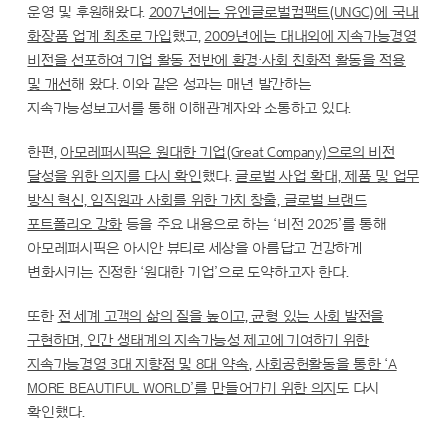
운영 및 후원해왔다.
2007년에는 유엔글로벌컴팩트(UNGC)에 국내
화장품 업계 최초로 가입
했고,
2009년에는 대내외에 지속가능경영
비전을 선포하여 기업 활동 전반에 환경·사회 친화적 활동을 적용
및 개선
해 왔다. 이와 같은 성과는 매년 발간하는
지속가능성보고서를 통해 이해관계자와 소통하고 있다.
한편,
아모레퍼시픽은 원대한 기업(Great Company)으로의 비전
달성을 위한 의지를 다시 확인
했다.
글로벌 사업 확대, 제품 및 업무
방식 혁신, 임직원과 사회를 위한 가치 창출, 글로벌 브랜드
포트폴리오 강화
등을 주요 내용으로 하는 ‘비전 2025’를 통해
아모레퍼시픽은 아시안 뷰티로 세상을 아름답고 건강하게
변화시키는 진정한 ‘원대한 기업’으로 도약하고자 한다.
또한
전 세계 고객의 삶의 질을 높이고, 균형 있는 사회 발전을
구현하며, 인간 생태계의 지속가능성 제고에 기여하기 위한
지속가능경영 3대 지향점 및 8대 약속
,
사회공헌활동을 통한 ‘A
MORE BEAUTIFUL WORLD’를 만들어가기 위한 의지
도 다시
확인했다.