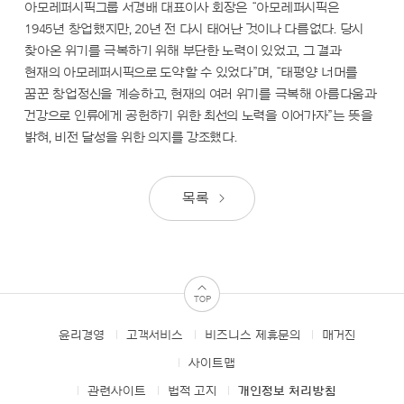
아모레퍼시픽그룹 서경배 대표이사 회장은 “아모레퍼시픽은
1945년 창업했지만, 20년 전 다시 태어난 것이나 다름없다. 당시
찾아온 위기를 극복하기 위해 부단한 노력이 있었고, 그 결과
현재의 아모레퍼시픽으로 도약할 수 있었다”며, “태평양 너머를
꿈꾼 창업정신을 계승하고, 현재의 여러 위기를 극복해 아름다움과
건강으로 인류에게 공헌하기 위한 최선의 노력을 이어가자”는 뜻을
밝혀, 비전 달성을 위한 의지를 강조했다.
목록
TOP
윤리경영
고객서비스
비즈니스 제휴문의
매거진
FOOTER
MENUS
사이트맵
관련사이트
법적 고지
개인정보 처리방침