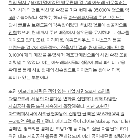
취임 당시 7,600여 명이었던 방문판매 경로의 아모레 카운셀러는
여러 차례의 경로 혁신 및 확장을 거쳐 현재 총 35,000여 명으로 약
5배
로 늘어났다. 설화수, 헤라 등
아모레퍼시픽의 주요 브랜드는
당시 글로벌 브랜드들의 각축장이었던 백화점 경로에 성공적으로
안착
했으며, 현재까지 주요 매장에서 상위권을 유지하며 그 성과를
이어오고 있다. 또한,
아리따움, 에뛰드하우스, 이니스프리 등을
브랜드숍 경로에 성공적으로 진출시킨 결과, 현재 국내에서만 총
3,100여 개의 매장을 운영
하며 제조판매업으로의 사업 확장 또한
이뤄낼 수 있었다. 이는 아모레퍼시픽의 성장이 뷰티 파트너 고용
확대를 통해 사회 전체의 선순환으로 이어졌다는 점에서 더욱
의미가 있는 부분이다.
또한
아모레퍼시픽은 책임 있는 기업 시민으로서 소임을
다함으로써, 세상의 아름다운 변화를 실현하기 위해 다양한
사회공헌 활동 또한 지속해서 확장
해왔다.
지난 20년간
아모레퍼시픽이 사회공헌활동에 집행한 금액은 약 62배(4억 원
→240억 원)로 증가
했다. 메이크업 유어 라이프(Makeup Your Life)
캠페인, 핑크리본 캠페인, 희망가게 등 여성의 삶을 아름답게 하기
위한 대표 사회공헌 활동을 전개했으며, 여러 공익재단을 설립하여