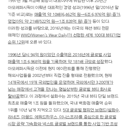
1997년 3월 서경배 회장이 대표이사에 취임한 이후 20년간
아모레퍼시픽이 이뤄낸 대표적인 경영 성과(1996년 말/2016년 말
기준 비교)로는
매출액 약 10배(6,462억 원→6조 6,976억 원) 증가,
영업이익 약 21배(522억 원→1조 828억 원) 증가
등이 있다.
이러한 성과를 바탕으로, 2016년에는 미국의 패션·뷰티 전문
매체인
WWD(Women’s Wear Daily)가 선정한 세계 100대 뷰티기업
순위 12위
에 오른 바 있다.
1996년 당시 94억 원이었던 수출액은 2016년에 글로벌 사업
매출액 1조 6,968억 원을 기록하며 약 181배 규모로 성장
했다.
아모레퍼시픽은 이전에 현지 에이전트를 통해 진행했던
해외사업들을 2002년부터 직접 진출 형태로 전환했으며, 현재
14개국에서 19개 국외법인을 운영하며 국외에서만 3,200개가
넘는 매장에서 고객을 만나는 명실상부한 글로벌 뷰티 회사로
탈바꿈
했다. 이 과정에서 설화수는 2015년 국내 뷰티 단일 브랜드
최초로 매출액 1조 원을 돌파했으며, 국내 백화점 매출액 순위
1위를 10년 넘게 지켜오고 있다.
5대 글로벌 챔피언 브랜드(설화수,
라네즈, 마몽드, 에뛰드하우스, 이니스프리)를 중심으로 한 글로벌
시장 공략 가속화와 넥스트 글로벌 브랜드를 통한 사업 기반 조성