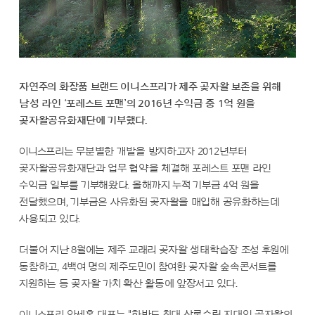
자연주의 화장품 브랜드 이니스프리가 제주 곶자왈 보존을 위해
남성 라인 ‘포레스트 포맨’의 2016년 수익금 중 1억 원을
곶자왈공유화재단에 기부했다.
이니스프리는 무분별한 개발을 방지하고자 2012년부터
곶자왈공유화재단과 업무 협약을 체결해 포레스트 포맨 라인
수익금 일부를 기부해왔다. 올해까지 누적 기부금 4억 원을
전달했으며, 기부금은 사유화된 곶자왈을 매입해 공유화하는데
사용되고 있다.
더불어 지난 8월에는 제주 교래리 곶자왈 생태학습장 조성 후원에
동참하고, 4백여 명의 제주도민이 참여한 곶자왈 숲속콘서트를
지원하는 등 곶자왈 가치 확산 활동에 앞장서고 있다.
이니스프리 안세홍 대표는 "한반도 최대 상록수림 지대인 곶자왈의